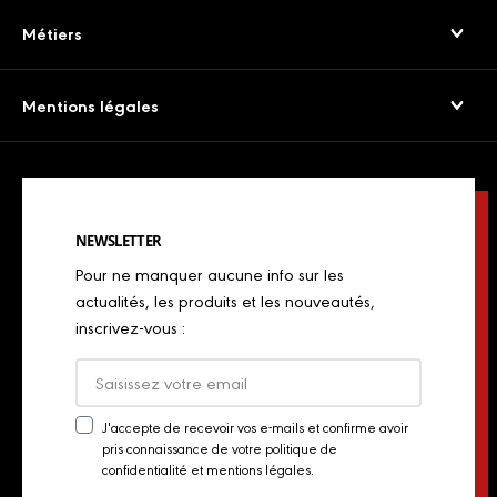
Jambons Secs & Crus
Service consommateurs
Métiers
Viandes séchées
Presse
Boulangers
Saucissons Secs
Mentions légales
Export
Restaurateurs
Jambons cuits & volailles
Confidentialité
Actualités
Restaurateurs italiens
Chorizos
Mentions légales
Concours de chefs
Bouchers, charcutiers, traiteurs
Spécialités italiennes
NEWSLETTER
Politique de Cookies
Industriels
Pour ne manquer aucune info sur les
Chiffonnades
Plan du site
actualités, les produits et les nouveautés,
Retailers
inscrivez-vous :
Presse
Export
Actualités
J'accepte de recevoir vos e-mails et confirme avoir
pris connaissance de votre politique de
Newsletter
Contact
confidentialité et mentions légales.
Consent