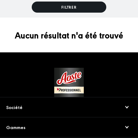
FILTRER
Aucun résultat n'a été trouvé
Footer
Société
Qui sommes-nous
Gammes
Nos engagements