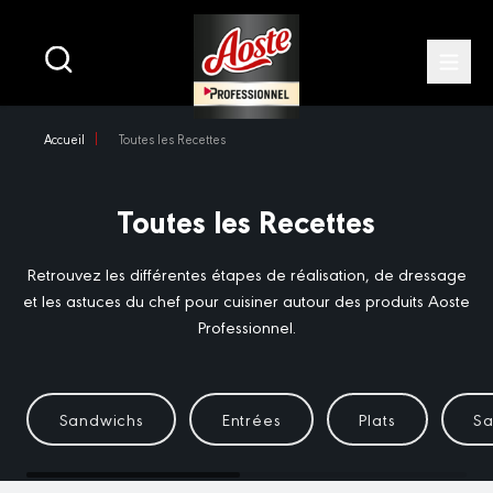
Main
navigation
Open
Skip
Accueil
Toutes les Recettes
to
main
content
Toutes les Recettes
Retrouvez les différentes étapes de réalisation, de dressage
et les astuces du chef pour cuisiner autour des produits Aoste
Professionnel.
Sandwichs
Entrées
Plats
Sa