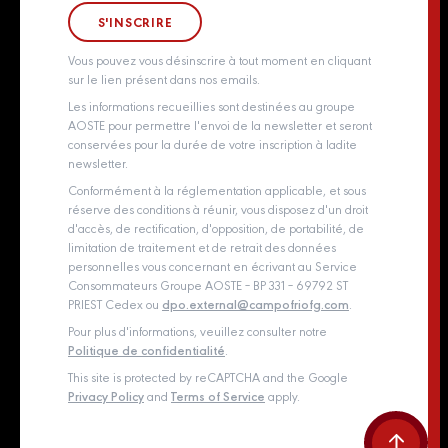
Groupe Aoste
Whistleblowing policy
Vous pouvez vous désinscrire à tout moment en cliquant
sur le lien présent dans nos emails.
Les informations recueillies sont destinées au groupe
AOSTE pour permettre l'envoi de la newsletter et seront
conservées pour la durée de votre inscription à ladite
newsletter.
Conformément à la réglementation applicable, et sous
réserve des conditions à réunir, vous disposez d'un droit
d'accès, de rectification, d'opposition, de portabilité, de
limitation de traitement et de retrait des données
personnelles vous concernant en écrivant au Service
Consommateurs Groupe AOSTE – BP 331 – 69792 ST
PRIEST Cedex ou
dpo.external@campofriofg.com
.
Pour plus d'informations, veuillez consulter notre
Politique de confidentialité
.
This site is protected by reCAPTCHA and the Google
Privacy Policy
and
Terms of Service
apply.