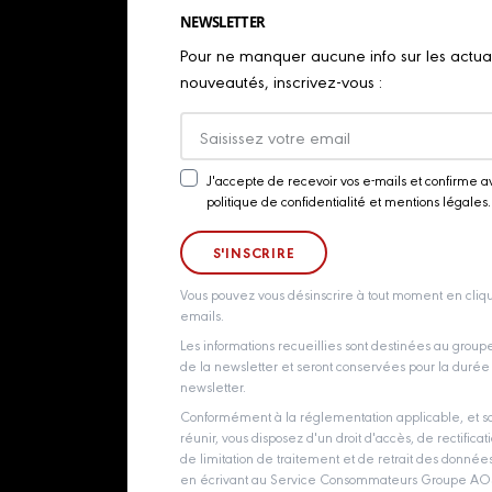
NEWSLETTER
Pour ne manquer aucune info sur les actualit
nouveautés, inscrivez-vous :
J'accepte de recevoir vos e-mails et confirme a
Newsletter
politique de confidentialité et mentions légales.
Consent
Vous pouvez vous désinscrire à tout moment en cliqu
emails.
Les informations recueillies sont destinées au grou
de la newsletter et seront conservées pour la durée d
newsletter.
Conformément à la réglementation applicable, et so
réunir, vous disposez d'un droit d'accès, de rectificati
de limitation de traitement et de retrait des donné
en écrivant au Service Consommateurs Groupe AOST