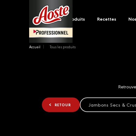
Skip
Main
to
navigation
main
Produits
Recettes
No
content
Accueil
Tous les produits
Retrouve
Jambons Secs & Cru
RETOUR