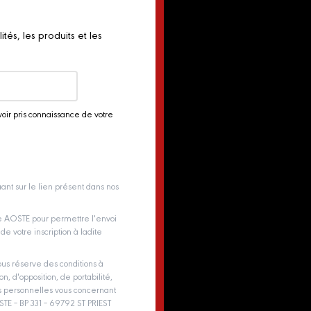
és, les produits et les
voir pris connaissance de votre
ant sur le lien présent dans nos
pe AOSTE pour permettre l'envoi
e votre inscription à ladite
us réserve des conditions à
on, d'opposition, de portabilité,
es personnelles vous concernant
E – BP 331 – 69792 ST PRIEST