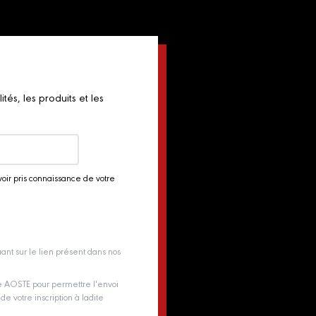
és, les produits et les
voir pris connaissance de votre
ant sur le lien présent dans nos
pe AOSTE pour permettre l'envoi
e votre inscription à ladite