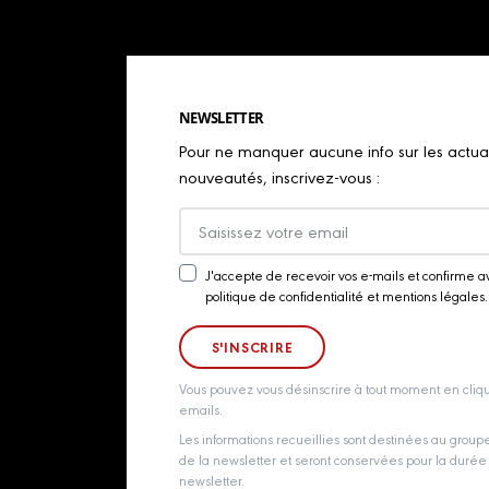
NEWSLETTER
Pour ne manquer aucune info sur les actualit
nouveautés, inscrivez-vous :
J'accepte de recevoir vos e-mails et confirme a
Newsletter
politique de confidentialité et mentions légales.
Consent
Vous pouvez vous désinscrire à tout moment en cliqu
emails.
Les informations recueillies sont destinées au grou
de la newsletter et seront conservées pour la durée d
newsletter.