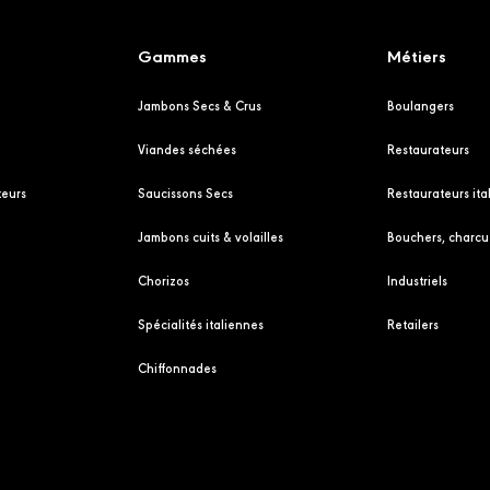
Gammes
Métiers
Jambons Secs & Crus
Boulangers
Viandes séchées
Restaurateurs
eurs
Saucissons Secs
Restaurateurs ita
Jambons cuits & volailles
Bouchers, charcut
Chorizos
Industriels
Spécialités italiennes
Retailers
Chiffonnades