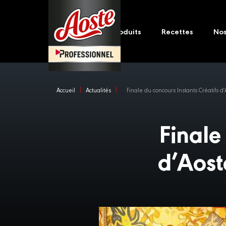
Skip
Main
to
navigation
main
Produits
Recettes
No
content
Accueil
Actualités
Finale du concours Instants Créatifs d
Finale
d’Aost