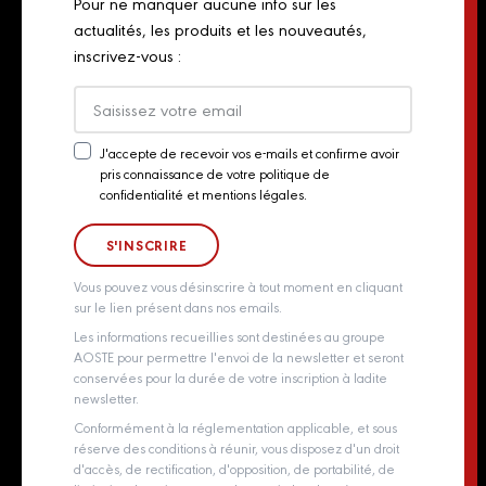
Pour ne manquer aucune info sur les
Chiffonnades
Plan du site
actualités, les produits et les nouveautés,
Retailers
inscrivez-vous :
Presse
Export
Actualités
J'accepte de recevoir vos e-mails et confirme avoir
pris connaissance de votre politique de
Newsletter
Contact
confidentialité et mentions légales.
Consent
Groupe Aoste
Whistleblowing policy
Vous pouvez vous désinscrire à tout moment en cliquant
sur le lien présent dans nos emails.
Les informations recueillies sont destinées au groupe
AOSTE pour permettre l'envoi de la newsletter et seront
conservées pour la durée de votre inscription à ladite
newsletter.
Conformément à la réglementation applicable, et sous
réserve des conditions à réunir, vous disposez d'un droit
d'accès, de rectification, d'opposition, de portabilité, de