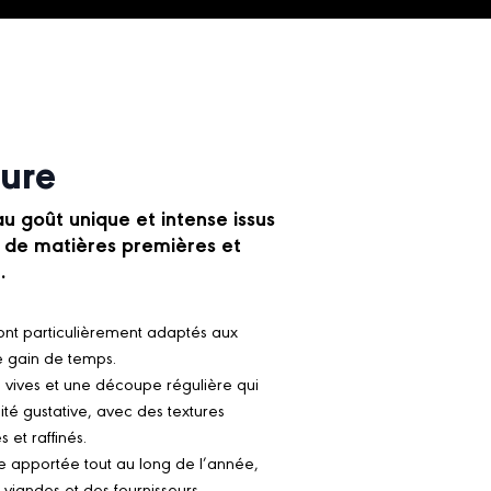
ture
au goût unique et intense issus
e de matières premières et
.
sont particulièrement adaptés aux
e gain de temps.
 vives et une découpe régulière qui
té gustative, avec des textures
et raffinés.
re apportée tout au long de l’année,
viandes et des fournisseurs.