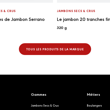
S & CRUS
JAMBONS SECS & CRUS
es de Jambon Serrano
Le jambon 20 tranches fi
320 g
TOUS LES PRODUITS DE LA MARQUE
Gammes
Métiers
Jambons Secs & Crus
Boulangers