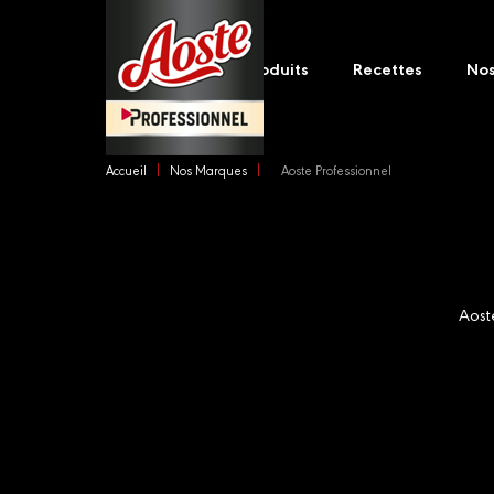
Skip
Main
to
navigation
main
Produits
Recettes
No
content
Accueil
Nos Marques
Aoste Professionnel
Aost