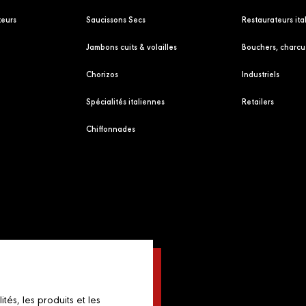
eurs
Saucissons Secs
Restaurateurs ita
Jambons cuits & volailles
Bouchers, charcut
Chorizos
Industriels
Spécialités italiennes
Retailers
Chiffonnades
és, les produits et les