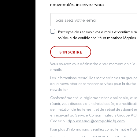
nouveautés, inscrivez-vous :
J'accepte de recevoir vos e-mails et confirme a
Newsletter
politique de confidentialité et mentions légales.
Consent
Vous pouvez vous désinscrire à tout moment en cliqu
emails.
Les informations recueillies sont destinées au grou
de la newsletter et seront conservées pour la durée d
newsletter.
Conformément à la réglementation applicable, et so
réunir, vous disposez d'un droit d'accès, de rectificati
de limitation de traitement et de retrait des donné
en écrivant au Service Consommateurs Groupe AOST
Cedex ou
dpo.external@campofriofg.com
.
Pour plus d'informations, veuillez consulter notre
Pol