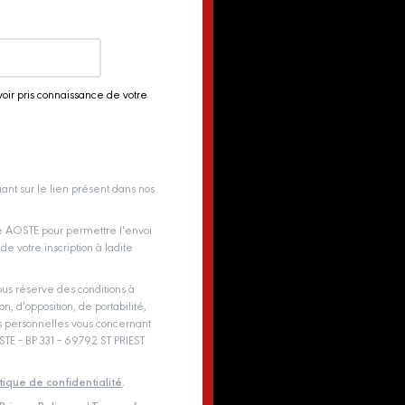
voir pris connaissance de votre
ant sur le lien présent dans nos
pe AOSTE pour permettre l'envoi
e votre inscription à ladite
us réserve des conditions à
on, d'opposition, de portabilité,
es personnelles vous concernant
E – BP 331 – 69792 ST PRIEST
itique de confidentialité
.