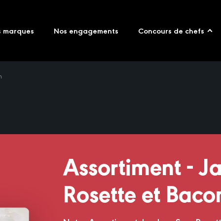
s marques
Nos engagements
Concours de chefs
n
Assortiment - 
Rosette et Baco