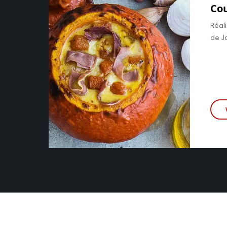
Cou
Réal
de J