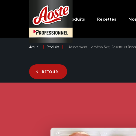
Skip
Main
to
navigation
main
Produits
Recettes
No
content
Accueil
Produits
Assortiment - Jambon Sec, Rosette et Baco
RETOUR