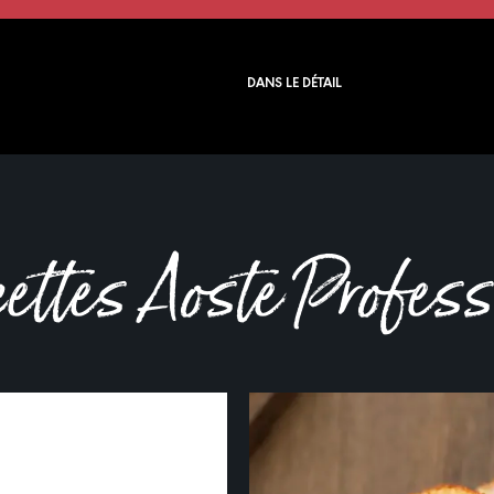
DANS LE DÉTAIL
cettes Aoste Profes