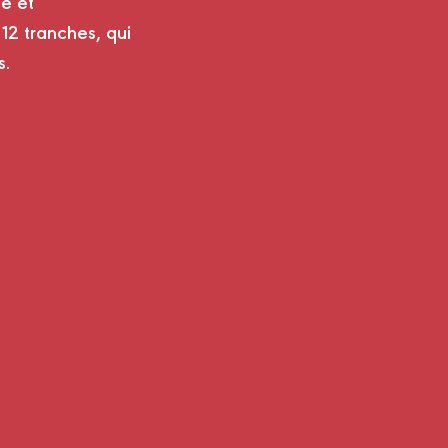
e et
12 tranches, qui
s.