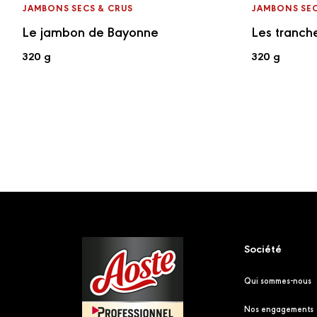
JAMBONS SECS & CRUS
JAMBONS SEC
Le jambon de Bayonne
Les tranch
320 g
320 g
Footer
Société
Qui sommes-nous
Nos engagements