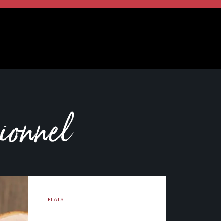
sionnel
PLATS