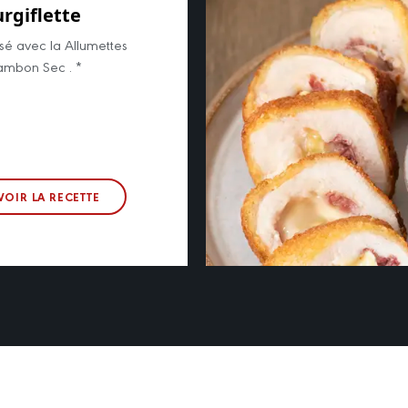
rgiflette
isé avec la Allumettes
ambon Sec . *
VOIR LA RECETTE