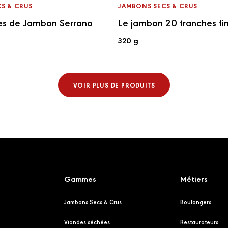
S & CRUS
JAMBONS SECS & CRUS
es de Jambon Serrano
Le jambon 20 tranches fi
320 g
VOIR PLUS DE PRODUITS
Gammes
Métiers
Jambons Secs & Crus
Boulangers
Viandes séchées
Restaurateurs