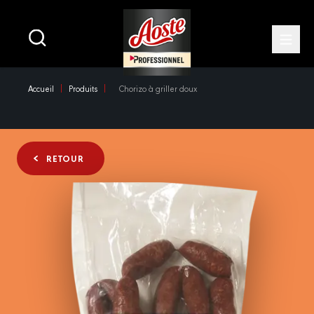
Main
navigation
Open
Skip
Accueil
Produits
Chorizo à griller doux
to
main
content
RETOUR