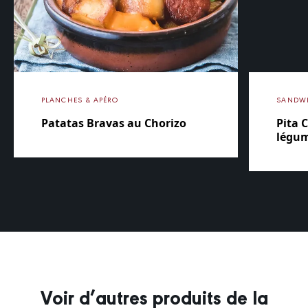
PLANCHES & APÉRO
SANDW
Patatas Bravas au Chorizo
Pita C
légum
Voir d’autres produits de la