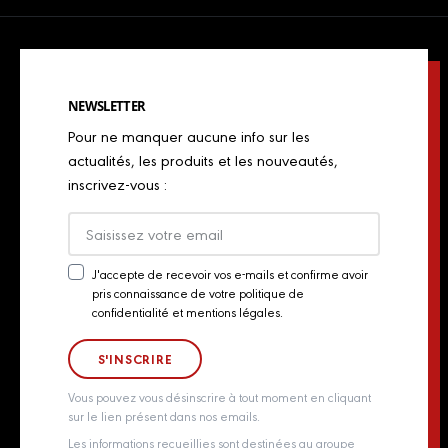
Restaurateurs
Jambons cuits & volailles
Confidentialité
Actualités
Restaurateurs italiens
Chorizos
Mentions légales
Concours de chefs
Bouchers, charcutiers, traiteurs
Spécialités italiennes
NEWSLETTER
Politique de Cookies
Industriels
Pour ne manquer aucune info sur les
Chiffonnades
Plan du site
actualités, les produits et les nouveautés,
Retailers
inscrivez-vous :
Presse
Export
Actualités
J'accepte de recevoir vos e-mails et confirme avoir
pris connaissance de votre politique de
Newsletter
Contact
confidentialité et mentions légales.
Consent
Groupe Aoste
Whistleblowing policy
Vous pouvez vous désinscrire à tout moment en cliquant
sur le lien présent dans nos emails.
Les informations recueillies sont destinées au groupe