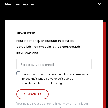
Saucissons Secs
Mentions légales
Export
Restaurateurs
Jambons cuits & volailles
Confidentialité
Actualités
Restaurateurs italiens
Chorizos
Mentions légales
Concours de chefs
Bouchers, charcutiers, traiteurs
Spécialités italiennes
NEWSLETTER
Politique de Cookies
Industriels
Pour ne manquer aucune info sur les
Chiffonnades
Plan du site
actualités, les produits et les nouveautés,
Retailers
inscrivez-vous :
Presse
Export
Actualités
J'accepte de recevoir vos e-mails et confirme avoir
pris connaissance de votre politique de
Newsletter
Contact
confidentialité et mentions légales.
Consent
Groupe Aoste
Whistleblowing policy
Vous pouvez vous désinscrire à tout moment en cliquant
sur le lien présent dans nos emails.