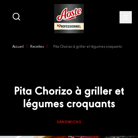
Main
navigation
Open
Skip
to
Accueil
Recettes
Pita Chorizo à griller et légumes croquants
main
content
Pita Chorizo à griller et
légumes croquants
SANDWICHS