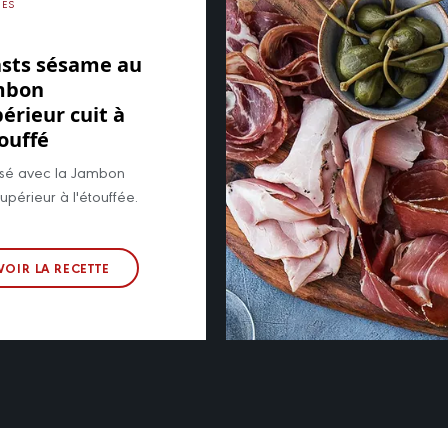
ÉES
sts sésame au
mbon
érieur cuit à
touffé
isé avec la Jambon
supérieur à l'étouffée.
VOIR LA RECETTE