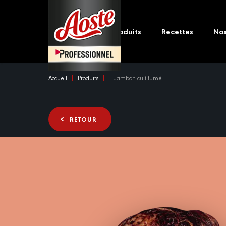
Skip
Main
to
navigation
main
Produits
Recettes
No
content
Accueil
Produits
Jambon cuit fumé
RETOUR