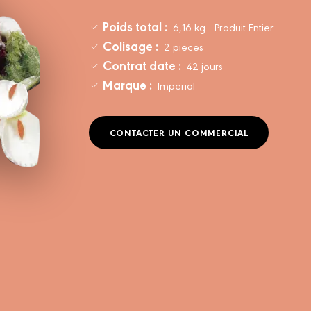
Poids total :
6,16 kg - Produit Entier
Colisage :
2 pieces
Contrat date :
42 jours
Marque :
Imperial
CONTACTER UN COMMERCIAL