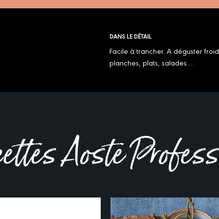
DANS LE DÉTAIL
Facile à trancher. A déguster froi
planches, plats, salades …
cettes Aoste Profes