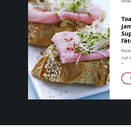
ENTR
Toa
Ja
Sup
l’é
Réal
cuit 
*