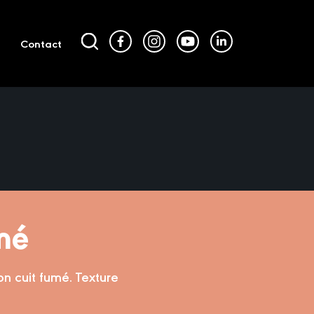
Contact
mé
on cuit fumé. Texture