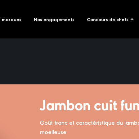
s marques
Nos engagements
Concours de chefs
Jambon cuit fu
Goût franc et caractéristique du jamb
moelleuse