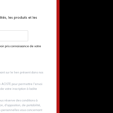
és, les produits et les
voir pris connaissance de votre
ant sur le lien présent dans nos
pe AOSTE pour permettre l'envoi
e votre inscription à ladite
us réserve des conditions à
on, d'opposition, de portabilité,
es personnelles vous concernant