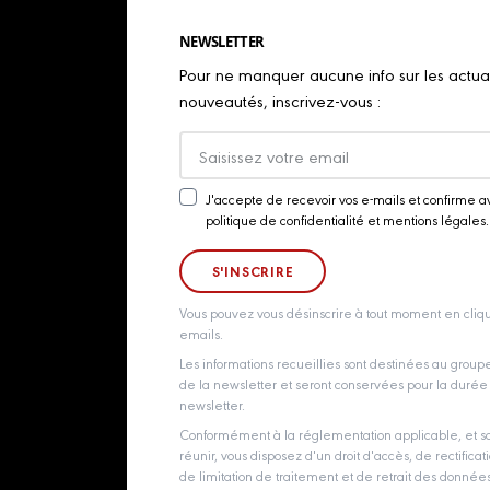
NEWSLETTER
Pour ne manquer aucune info sur les actualit
nouveautés, inscrivez-vous :
J'accepte de recevoir vos e-mails et confirme a
Newsletter
politique de confidentialité et mentions légales.
Consent
Vous pouvez vous désinscrire à tout moment en cliqu
emails.
Les informations recueillies sont destinées au grou
de la newsletter et seront conservées pour la durée d
newsletter.
Conformément à la réglementation applicable, et so
réunir, vous disposez d'un droit d'accès, de rectificati
de limitation de traitement et de retrait des donné