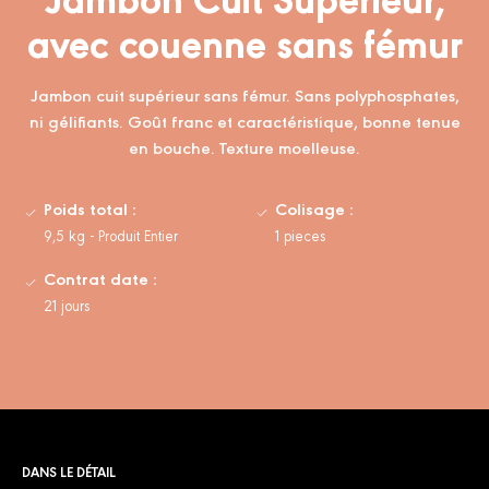
avec couenne sans fémur
Jambon cuit supérieur sans fémur. Sans polyphosphates,
ni gélifiants. Goût franc et caractéristique, bonne tenue
en bouche. Texture moelleuse.
Poids total :
Colisage :
9,5 kg - Produit Entier
1 pieces
Contrat date :
21 jours
DANS LE DÉTAIL