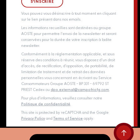
Whistleblowing policy
Vous pouvez vous désinscrire à tout moment en cliquant
sur le lien présent dans nos emails.
Les informations recueillies sont destinées au groupe
AOSTE pour permettre l'envoi de la newsletter et seront
conservées pour la durée de votre inscription à ladite
newsletter.
Conformément à la réglementation applicable, et sous
réserve des conditions à réunir, vous disposez d'un droit
d'accès, de rectification, d'opposition, de portabilité, de
limitation de traitement et de retrait des données
personnelles vous concernant en écrivant au Service
Consommateurs Groupe AOSTE – BP 331 – 69792 ST
PRIEST Cedex ou
dpo.external@campofriofg.com
.
Pour plus d'informations, veuillez consulter notre
Politique de confidentialité
.
This site is protected by reCAPTCHA and the Google
Privacy Policy
and
Terms of Service
apply.