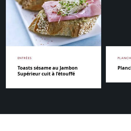
ENTRÉES
PLANCH
Toasts sésame au Jambon
Planc
Supérieur cuit à l’étouffé