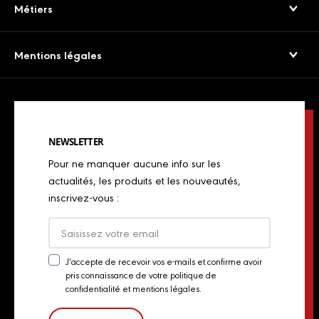
Service consommateurs
Métiers
Viandes séchées
Presse
Boulangers
Saucissons Secs
Mentions légales
Export
Restaurateurs
Jambons cuits & volailles
Confidentialité
Actualités
Restaurateurs italiens
Chorizos
Mentions légales
Concours de chefs
Bouchers, charcutiers, traiteurs
Spécialités italiennes
NEWSLETTER
Politique de Cookies
Industriels
Pour ne manquer aucune info sur les
Chiffonnades
Plan du site
actualités, les produits et les nouveautés,
Retailers
inscrivez-vous :
Presse
Export
Actualités
J'accepte de recevoir vos e-mails et confirme avoir
pris connaissance de votre politique de
Newsletter
Contact
confidentialité et mentions légales.
Consent
Groupe Aoste