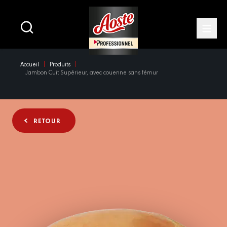
Main
navigation
Open
Skip
Accueil
Produits
to
Jambon Cuit Supérieur, avec couenne sans fémur
main
content
RETOUR