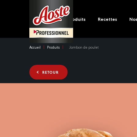
Skip
Main
to
navigation
main
Produits
Recettes
No
content
Accueil
Produits
Jambon de poulet
RETOUR