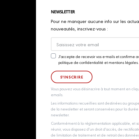
NEWSLETTER
Pour ne manquer aucune info sur les actualit
nouveautés, inscrivez-vous :
J'accepte de recevoir vos e-mails et confirme a
Newsletter
politique de confidentialité et mentions légales.
Consent
Vous pouvez vous désinscrire à tout moment en cliqu
emails.
Les informations recueillies sont destinées au grou
de la newsletter et seront conservées pour la durée d
newsletter.
Conformément à la réglementation applicable, et so
réunir, vous disposez d'un droit d'accès, de rectificati
de limitation de traitement et de retrait des donné