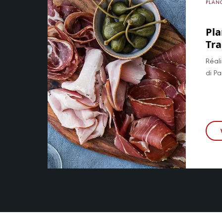
PLAN
Pl
Tra
Réal
di P