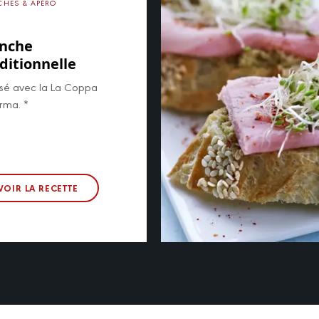
CHES & APÉRO
anche
ditionnelle
isé avec la La Coppa
arma. *
VOIR LA RECETTE