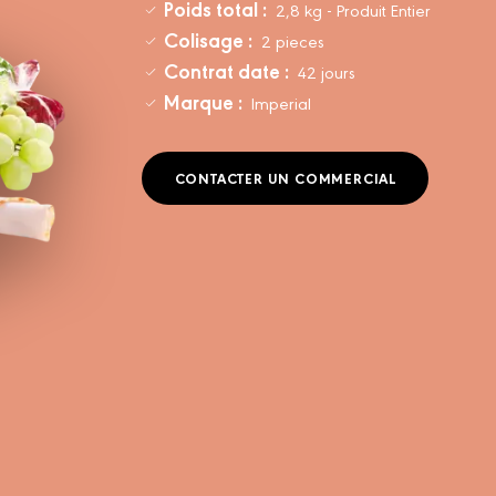
Poids total :
2,8 kg - Produit Entier
Colisage :
2 pieces
Contrat date :
42 jours
Marque :
Imperial
CONTACTER UN COMMERCIAL