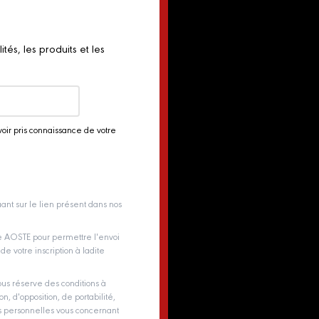
és, les produits et les
voir pris connaissance de votre
ant sur le lien présent dans nos
pe AOSTE pour permettre l'envoi
e votre inscription à ladite
us réserve des conditions à
on, d'opposition, de portabilité,
es personnelles vous concernant