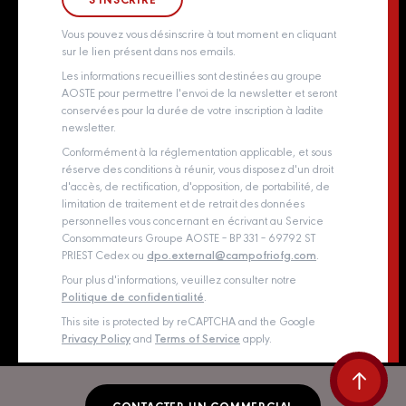
Whistleblowing policy
Vous pouvez vous désinscrire à tout moment en cliquant
sur le lien présent dans nos emails.
Les informations recueillies sont destinées au groupe
AOSTE pour permettre l'envoi de la newsletter et seront
conservées pour la durée de votre inscription à ladite
newsletter.
Conformément à la réglementation applicable, et sous
réserve des conditions à réunir, vous disposez d'un droit
d'accès, de rectification, d'opposition, de portabilité, de
limitation de traitement et de retrait des données
personnelles vous concernant en écrivant au Service
Consommateurs Groupe AOSTE – BP 331 – 69792 ST
PRIEST Cedex ou
dpo.external@campofriofg.com
.
Pour plus d'informations, veuillez consulter notre
Politique de confidentialité
.
This site is protected by reCAPTCHA and the Google
Privacy Policy
and
Terms of Service
apply.