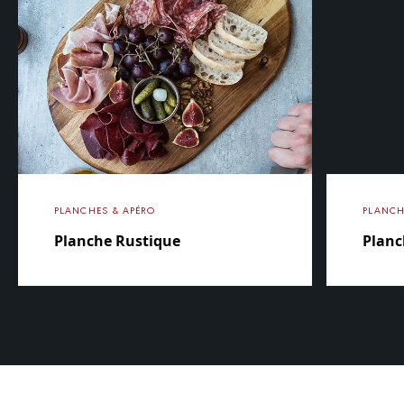
PLANCHES & APÉRO
PLANCH
Planche Rustique
Planc