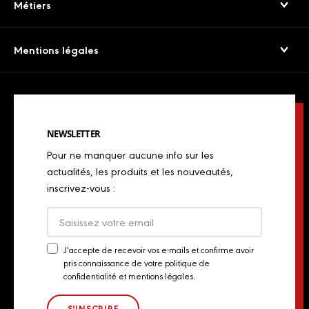
Service consommateurs
Métiers
Viandes séchées
Presse
Boulangers
Saucissons Secs
Mentions légales
Export
Restaurateurs
Jambons cuits & volailles
Confidentialité
Actualités
Restaurateurs italiens
Chorizos
Mentions légales
Concours de chefs
Bouchers, charcutiers, traiteurs
Spécialités italiennes
NEWSLETTER
Politique de Cookies
Industriels
Pour ne manquer aucune info sur les
Chiffonnades
Plan du site
actualités, les produits et les nouveautés,
Retailers
inscrivez-vous :
Presse
Export
Actualités
J'accepte de recevoir vos e-mails et confirme avoir
pris connaissance de votre politique de
Newsletter
Contact
confidentialité et mentions légales.
Consent
Groupe Aoste