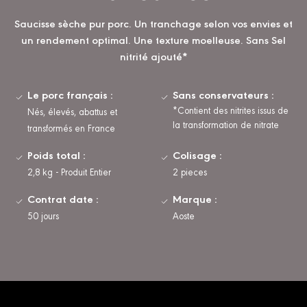
Saucisse sèche pur porc. Un tranchage selon vos envies et
un rendement optimal. Une texture moelleuse. Sans Sel
nitrité ajouté*
Le porc français :
Sans conservateurs :
*Contient des nitrites issus de
Nés, élevés, abattus et
la transformation de nitrate
transformés en France
Poids total :
Colisage :
2,8 kg - Produit Entier
2 pieces
Contrat date :
Marque :
50 jours
Aoste