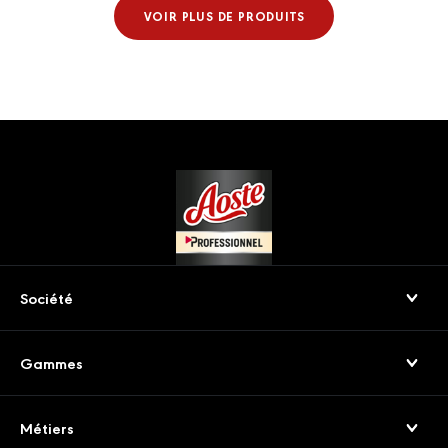
VOIR PLUS DE PRODUITS
Footer
Société
Qui sommes-nous
Gammes
Nos engagements
Jambons Secs & Crus
Service consommateurs
Métiers
Viandes séchées