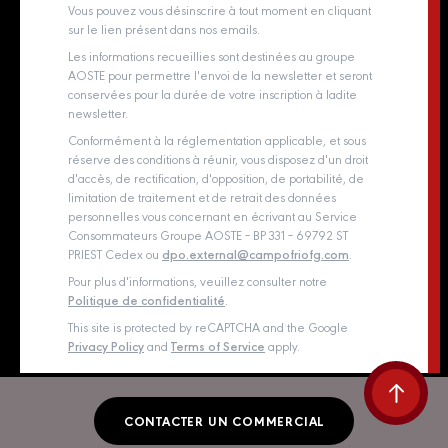
Whistleblowing policy
Vous pouvez vous désinscrire à tout moment en cliquant
sur le lien présent dans nos emails.
Les informations recueillies sont destinées au groupe
AOSTE pour permettre l'envoi de la newsletter et seront
conservées pour la durée de votre inscription à ladite
newsletter.
Conformément à la réglementation applicable, et sous
réserve des conditions à réunir, vous disposez d'un droit
d'accès, de rectification, d'opposition, de portabilité, de
limitation de traitement et de retrait des données
personnelles vous concernant en écrivant au Service
Consommateurs Groupe AOSTE – BP 331 – 69792 ST
PRIEST Cedex ou
dpo.external@campofriofg.com
.
Pour plus d'informations, veuillez consulter notre
Politique de confidentialité
.
This site is protected by reCAPTCHA and the Google
Privacy Policy
and
Terms of Service
apply.
CONTACTER UN COMMERCIAL
© 2026 Sigma tout droit réservé