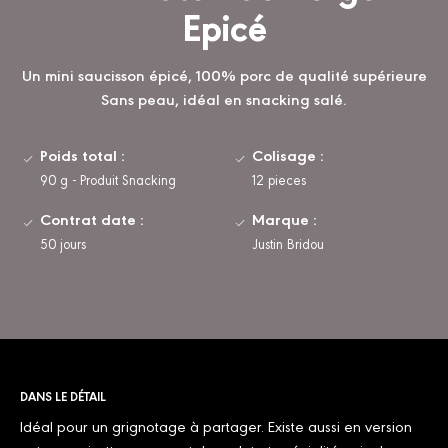
Epicé
Un mini saucisson épicé, 100% porc de qualité supérieure
Sans peau, idéal en snacking salé.
Poids total :
Colisage :
90 g - Produit Snacking
12 pieces
Contrat date :
Marque :
50 jours
Justin Bridou
DANS LE DÉTAIL
Idéal pour un grignotage à partager. Existe aussi en version