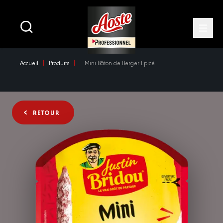
Main
navigation
Open
Skip
Accueil
Produits
Mini Bâton de Berger Epicé
to
main
content
RETOUR