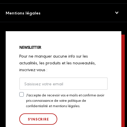
Presse
Boulangers
Saucissons Secs
Mentions légales
Export
Restaurateurs
Jambons cuits & volailles
Confidentialité
Actualités
Restaurateurs italiens
Chorizos
Mentions légales
Concours de chefs
Bouchers, charcutiers, traiteurs
Spécialités italiennes
NEWSLETTER
Politique de Cookies
Industriels
Pour ne manquer aucune info sur les
Chiffonnades
Plan du site
actualités, les produits et les nouveautés,
Retailers
inscrivez-vous :
Presse
Export
Actualités
J'accepte de recevoir vos e-mails et confirme avoir
pris connaissance de votre politique de
Newsletter
Contact
confidentialité et mentions légales.
Consent
Groupe Aoste