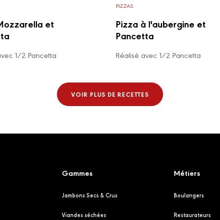
PIZZAS
Mozzarella et
Pizza à l'aubergine et
ta
Pancetta
avec 1/2 Pancetta
Réalisé avec 1/2 Pancetta
VOIR PLUS DE RECETTES
Gammes
Métiers
Jambons Secs & Crus
Boulangers
Viandes séchées
Restaurateurs