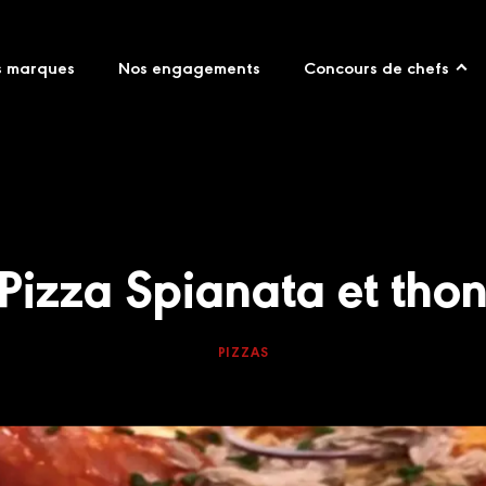
s marques
Nos engagements
Concours de chefs
Pizza Spianata et tho
PIZZAS