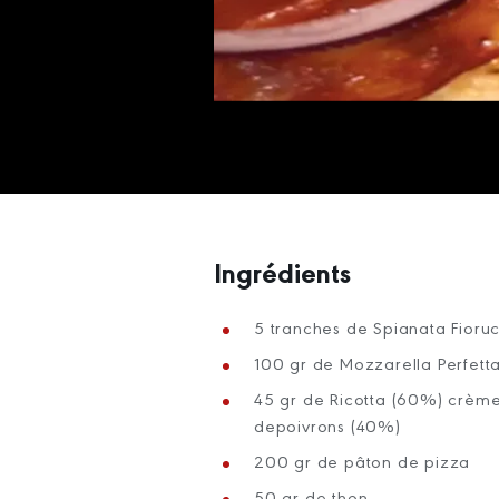
Ingrédients
5 tranches de Spianata Fioruc
100 gr de Mozzarella Perfett
45 gr de Ricotta (60%) crèm
depoivrons (40%)
200 gr de pâton de pizza
50 gr de thon