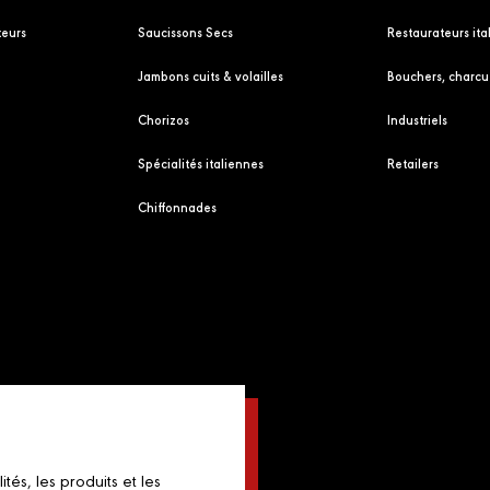
eurs
Saucissons Secs
Restaurateurs ita
Jambons cuits & volailles
Bouchers, charcut
Chorizos
Industriels
Spécialités italiennes
Retailers
Chiffonnades
és, les produits et les