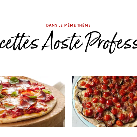
DANS LE MÊME THÈME
cettes Aoste Profes