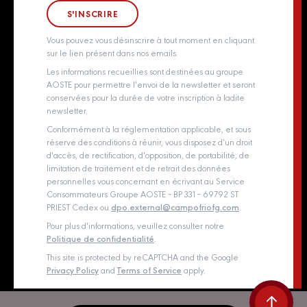
Groupe Aoste
Whistleblowing policy
Vous pouvez vous désinscrire à tout moment en cliquant
sur le lien présent dans nos emails.
Les informations recueillies sont destinées au groupe
AOSTE pour permettre l'envoi de la newsletter et seront
conservées pour la durée de votre inscription à ladite
newsletter.
Conformément à la réglementation applicable, et sous
réserve des conditions à réunir, vous disposez d'un droit
d'accès, de rectification, d'opposition, de portabilité, de
limitation de traitement et de retrait des données
personnelles vous concernant en écrivant au Service
Consommateurs Groupe AOSTE – BP 331 – 69792 ST
PRIEST Cedex ou
dpo.external@campofriofg.com
.
Pour plus d'informations, veuillez consulter notre
Politique de confidentialité
.
This site is protected by reCAPTCHA and the Google
Privacy Policy
and
Terms of Service
apply.