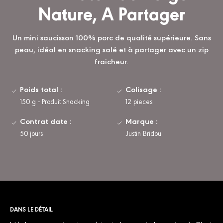
Nature, A Partager
Un mini saucisson 100% porc de qualité supérieure. Sans
peau, idéal en snacking salé et à partager avec un zip
fraicheur.
Poids total :
Colisage :
150 g - Produit Snacking
12 pieces
Contrat date :
Marque :
50 jours
Justin Bridou
DANS LE DÉTAIL