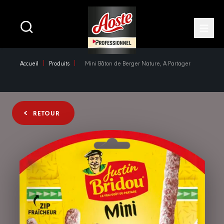
Main
navigation
Open
Skip
Accueil
Produits
Mini Bâton de Berger Nature, A Partager
to
main
content
RETOUR