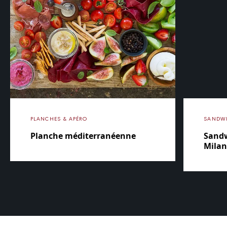
PLANCHES & APÉRO
SANDW
Planche méditerranéenne
Sandw
Mila