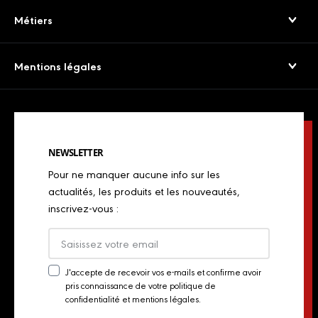
Jambons Secs & Crus
Service consommateurs
Métiers
Viandes séchées
Presse
Boulangers
Saucissons Secs
Mentions légales
Export
Restaurateurs
Jambons cuits & volailles
Confidentialité
Actualités
Restaurateurs italiens
Chorizos
Mentions légales
Concours de chefs
Bouchers, charcutiers, traiteurs
Spécialités italiennes
NEWSLETTER
Politique de Cookies
Industriels
Pour ne manquer aucune info sur les
Chiffonnades
Plan du site
actualités, les produits et les nouveautés,
Retailers
inscrivez-vous :
Presse
Export
Actualités
J'accepte de recevoir vos e-mails et confirme avoir
pris connaissance de votre politique de
Newsletter
Contact
confidentialité et mentions légales.
Consent