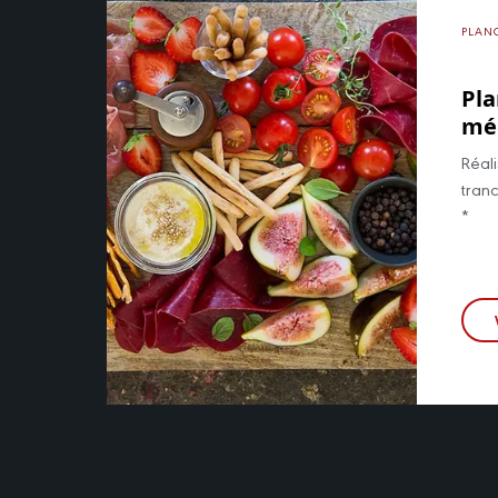
PLAN
Pl
mé
Réali
tran
*