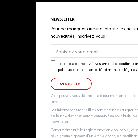
NEWSLETTER
Pour ne manquer aucune info sur les actualit
nouveautés, inscrivez-vous :
J'accepte de recevoir vos e-mails et confirme a
Newsletter
politique de confidentialité et mentions légales.
Consent
Vous pouvez vous désinscrire à tout moment en cliqu
emails.
Les informations recueillies sont destinées au grou
de la newsletter et seront conservées pour la durée d
newsletter.
Conformément à la réglementation applicable, et so
réunir, vous disposez d'un droit d'accès, de rectificati