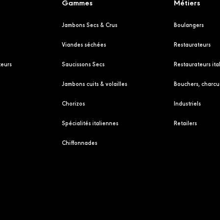
Gammes
Métiers
Jambons Secs & Crus
Boulangers
Viandes séchées
Restaurateurs
eurs
Saucissons Secs
Restaurateurs ita
Jambons cuits & volailles
Bouchers, charcut
Chorizos
Industriels
Spécialités italiennes
Retailers
Chiffonnades