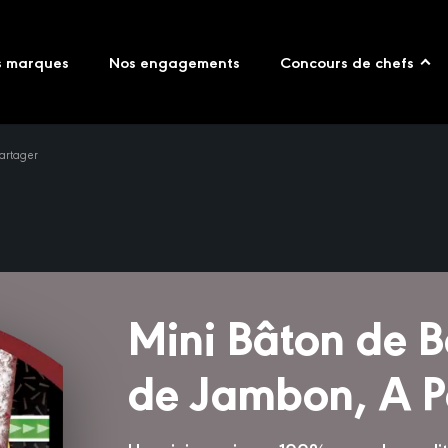
s marques
Nos engagements
Concours de chefs
artager
Mini Bâton de B
de Jambon, A P