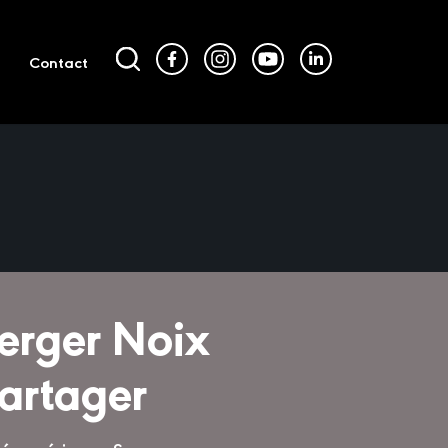
Contact
erger Noix
artager