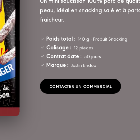
Un mini saucisson 100% porc de qualit
peau, idéal en snacking salé et à part
fraicheur.
Poids total :
140 g - Produit Snacking
Colisage :
12 pieces
Contrat date :
50 jours
Marque :
Justin Bridou
CONTACTER UN COMMERCIAL