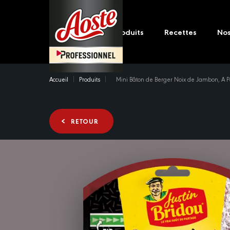
Skip
Main
to
navigation
main
Produits
Recettes
No
content
Accueil
Produits
Mini Bâton de Berger Noix de Jambon, A P
RETOUR