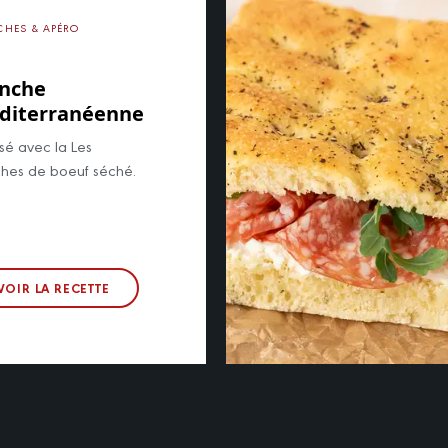
CHES & APÉRO
anche
diterranéenne
sé avec la Les
ches de boeuf séché.
VOIR LA RECETTE