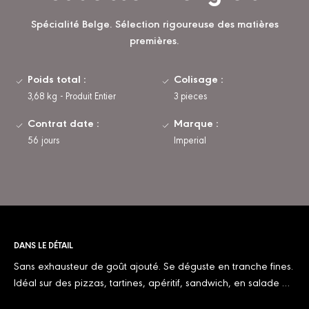
Spécialité Belge. Sélection rigoureuse des matières
premières.
Poids total :
Colisage :
3,68 kg - Produit Entier
3 pieces
Contrat date :
Marque :
56 jours
Imperial
DANS LE DÉTAIL
Sans exhausteur de goût ajouté. Se déguste en tranche fines.
Idéal sur des pizzas, tartines, apéritif, sandwich, en salade …