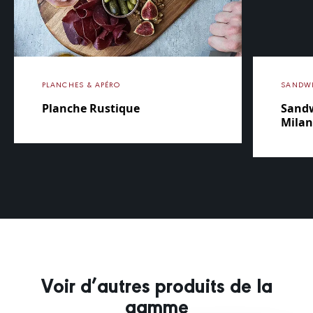
PLANCHES & APÉRO
SANDW
Planche Rustique
Sandw
Mila
Voir d’autres produits de la
gamme