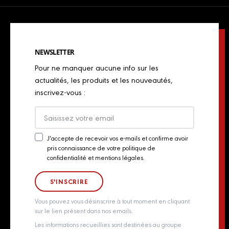
Jambons cuits & volailles
Confidentialité
Actualités
Restaurateurs italiens
Chorizos
Mentions légales
Concours de chefs
Bouchers, charcutiers, traiteurs
Spécialités italiennes
NEWSLETTER
Politique de Cookies
Industriels
Pour ne manquer aucune info sur les
Chiffonnades
Plan du site
actualités, les produits et les nouveautés,
Retailers
inscrivez-vous :
Presse
Export
Actualités
J'accepte de recevoir vos e-mails et confirme avoir
pris connaissance de votre politique de
Newsletter
Contact
confidentialité et mentions légales.
Consent
Groupe Aoste
Whistleblowing policy
Vous pouvez vous désinscrire à tout moment en cliquant
sur le lien présent dans nos emails.
Les informations recueillies sont destinées au groupe