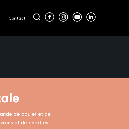
Contact
çale
viande de poulet et de
vrons et de carottes.