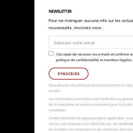
NEWSLETTER
Pour ne manquer aucune info sur les actualit
nouveautés, inscrivez-vous :
J'accepte de recevoir vos e-mails et confirme a
Newsletter
politique de confidentialité et mentions légales.
Consent
Vous pouvez vous désinscrire à tout moment en cliqu
emails.
Les informations recueillies sont destinées au grou
de la newsletter et seront conservées pour la durée d
newsletter.
Conformément à la réglementation applicable, et so
réunir, vous disposez d'un droit d'accès, de rectificati
de limitation de traitement et de retrait des donné