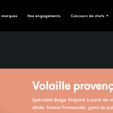
s marques
Nos engagements
Concours de chefs
Volaille proven
Spécialité Belge. Préparé à partir de 
dinde. Saveur Provençale, garni de poi