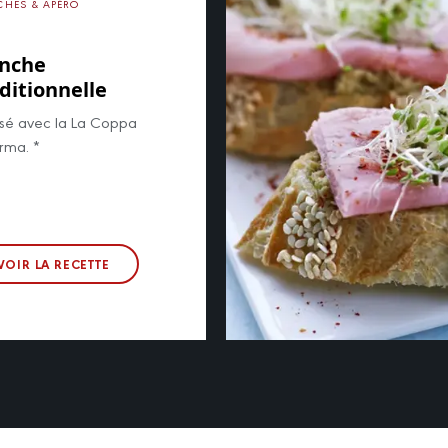
CHES & APÉRO
anche
ditionnelle
isé avec la La Coppa
arma. *
VOIR LA RECETTE