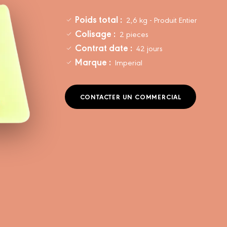
Poids total :
2,6 kg - Produit Entier
Colisage :
2 pieces
Contrat date :
42 jours
Marque :
Imperial
CONTACTER UN COMMERCIAL