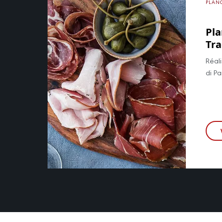
PLAN
Pl
Tra
Réal
di P