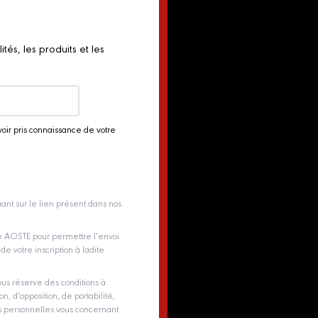
és, les produits et les
voir pris connaissance de votre
ant sur le lien présent dans nos
pe AOSTE pour permettre l'envoi
e votre inscription à ladite
us réserve des conditions à
on, d'opposition, de portabilité,
es personnelles vous concernant