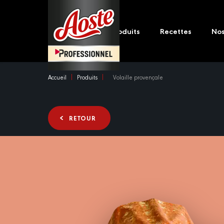
Skip
Main
to
navigation
main
Produits
Recettes
No
content
Accueil
Produits
Volaille provençale
RETOUR