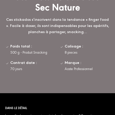
Sec Nature
Ces stickados s’inscrivent dans la tendance « finger food
». Facile à doser, ils sont indispensables pour les apéritifs,
planches à partager, snacking…
Poids total :
Colisage :
500 g - Produit Snacking
8 pieces
Contrat date :
Marque :
70 jours
Aoste Professionnel
DANS LE DÉTAIL