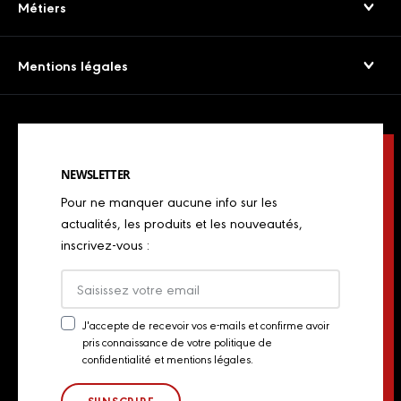
Service consommateurs
Métiers
Viandes séchées
Presse
Boulangers
Saucissons Secs
Mentions légales
Export
Restaurateurs
Jambons cuits & volailles
Confidentialité
Actualités
Restaurateurs italiens
Chorizos
Mentions légales
Concours de chefs
Bouchers, charcutiers, traiteurs
Spécialités italiennes
NEWSLETTER
Politique de Cookies
Industriels
Pour ne manquer aucune info sur les
Chiffonnades
Plan du site
actualités, les produits et les nouveautés,
Retailers
inscrivez-vous :
Presse
Export
Actualités
J'accepte de recevoir vos e-mails et confirme avoir
pris connaissance de votre politique de
Newsletter
Contact
confidentialité et mentions légales.
Consent
Groupe Aoste