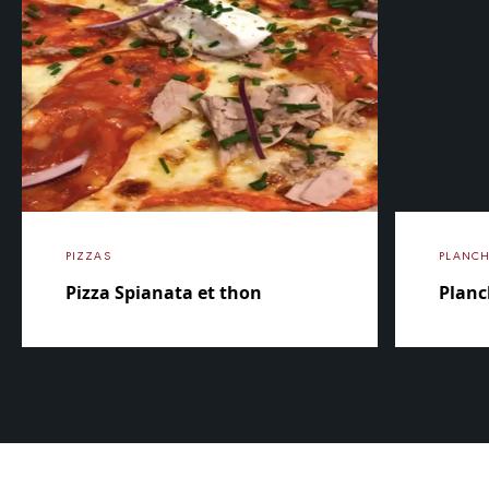
PIZZAS
PLANCH
Pizza Spianata et thon
Planc