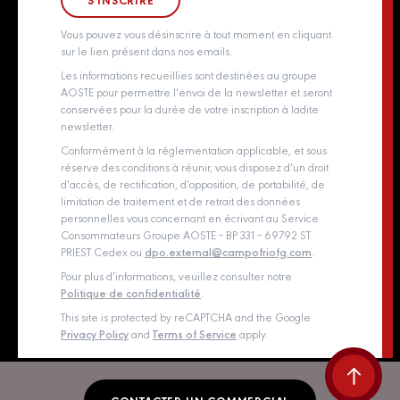
Whistleblowing policy
Vous pouvez vous désinscrire à tout moment en cliquant
sur le lien présent dans nos emails.
Les informations recueillies sont destinées au groupe
AOSTE pour permettre l'envoi de la newsletter et seront
conservées pour la durée de votre inscription à ladite
newsletter.
Conformément à la réglementation applicable, et sous
réserve des conditions à réunir, vous disposez d'un droit
d'accès, de rectification, d'opposition, de portabilité, de
limitation de traitement et de retrait des données
personnelles vous concernant en écrivant au Service
Consommateurs Groupe AOSTE – BP 331 – 69792 ST
PRIEST Cedex ou
dpo.external@campofriofg.com
.
Pour plus d'informations, veuillez consulter notre
Politique de confidentialité
.
This site is protected by reCAPTCHA and the Google
Privacy Policy
and
Terms of Service
apply.