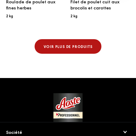
Roulade de poulet aux
Filet de poulet cuit aux
fines herbes
brocolis et carottes
2 kg
2 kg
VOIR PLUS DE PRODUITS
Footer
Société