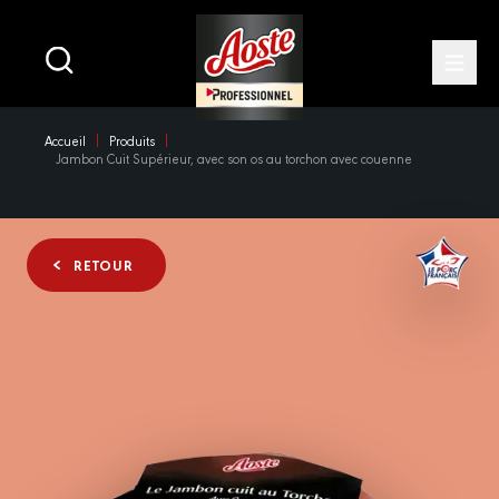
Main
navigation
Open
Skip
Accueil
Produits
to
Jambon Cuit Supérieur, avec son os au torchon avec couenne
main
content
RETOUR