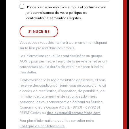
Actualités
J'accepte de recevoir vos e-mails et confirme avoir
pris connaissance de votre politique de
Newsletter
Contact
confidentialité et mentions légales.
Consent
Groupe Aoste
Whistleblowing policy
Vous pouvez vous désinscrire à tout moment en cliquant
sur le lien présent dans nos emails.
Les informations recueillies sont destinées au groupe
AOSTE pour permettre l'envoi de la newsletter et seront
conservées pour la durée de votre inscription à ladite
newsletter.
Conformément à la réglementation applicable, et sous
réserve des conditions à réunir, vous disposez d'un droit
d'accès, de rectification, d'opposition, de portabilité, de
limitation de traitement et de retrait des données
personnelles vous concernant en écrivant au Service
Consommateurs Groupe AOSTE – BP 331 – 69792 ST
PRIEST Cedex ou
dpo.external@campofriofg.com
.
Pour plus d'informations, veuillez consulter notre
Politique de confidentialité
.