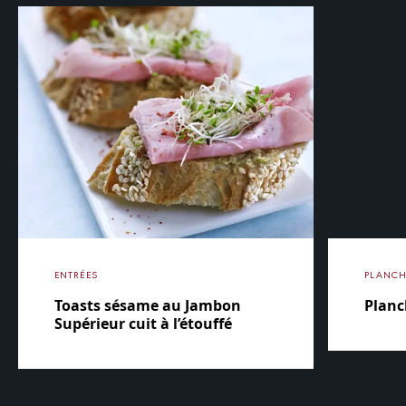
ENTRÉES
PLANCH
Toasts sésame au Jambon
Planc
Supérieur cuit à l’étouffé