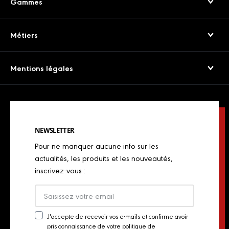
Gammes
Nos engagements
Jambons Secs & Crus
Service consommateurs
Métiers
Viandes séchées
Presse
Boulangers
Saucissons Secs
Mentions légales
Export
Restaurateurs
Jambons cuits & volailles
Confidentialité
Actualités
Restaurateurs italiens
Chorizos
Mentions légales
Concours de chefs
Bouchers, charcutiers, traiteurs
Spécialités italiennes
NEWSLETTER
Politique de Cookies
Industriels
Pour ne manquer aucune info sur les
Chiffonnades
Plan du site
actualités, les produits et les nouveautés,
Retailers
inscrivez-vous :
Presse
Export
Actualités
J'accepte de recevoir vos e-mails et confirme avoir
pris connaissance de votre politique de