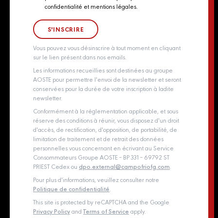
Newsletter
Contact
confidentialité et mentions légales.
Consent
Groupe Aoste
Whistleblowing policy
Vous pouvez vous désinscrire à tout moment en cliquant
sur le lien présent dans nos emails.
Les informations recueillies sont destinées au groupe
AOSTE pour permettre l'envoi de la newsletter et seront
conservées pour la durée de votre inscription à ladite
newsletter.
Conformément à la réglementation applicable, et sous
réserve des conditions à réunir, vous disposez d'un droit
d'accès, de rectification, d'opposition, de portabilité, de
limitation de traitement et de retrait des données
personnelles vous concernant en écrivant au Service
Consommateurs Groupe AOSTE – BP 331 – 69792 ST
PRIEST Cedex ou
dpo.external@campofriofg.com
.
Pour plus d'informations, veuillez consulter notre
Politique de confidentialité
.
This site is protected by reCAPTCHA and the Google
Privacy Policy
and
Terms of Service
apply.