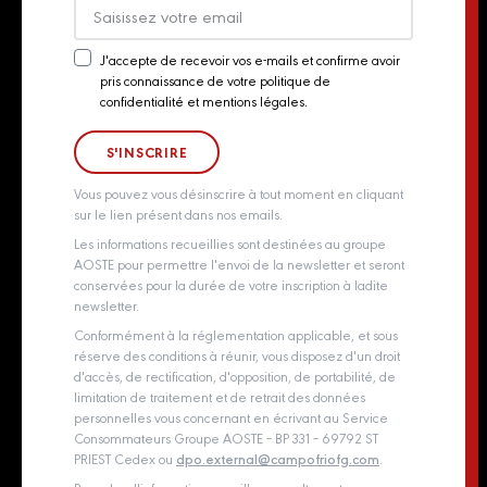
Export
Actualités
J'accepte de recevoir vos e-mails et confirme avoir
pris connaissance de votre politique de
Newsletter
Contact
confidentialité et mentions légales.
Consent
Groupe Aoste
Whistleblowing policy
Vous pouvez vous désinscrire à tout moment en cliquant
sur le lien présent dans nos emails.
Les informations recueillies sont destinées au groupe
AOSTE pour permettre l'envoi de la newsletter et seront
conservées pour la durée de votre inscription à ladite
newsletter.
Conformément à la réglementation applicable, et sous
réserve des conditions à réunir, vous disposez d'un droit
d'accès, de rectification, d'opposition, de portabilité, de
limitation de traitement et de retrait des données
personnelles vous concernant en écrivant au Service
Consommateurs Groupe AOSTE – BP 331 – 69792 ST
PRIEST Cedex ou
dpo.external@campofriofg.com
.