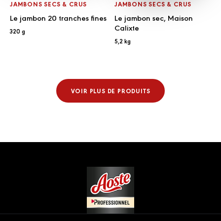
JAMBONS SECS & CRUS
JAMBONS SECS & CRUS
Le jambon 20 tranches fines
Le jambon sec, Maison
Calixte
320 g
5,2 kg
VOIR PLUS DE PRODUITS
Footer