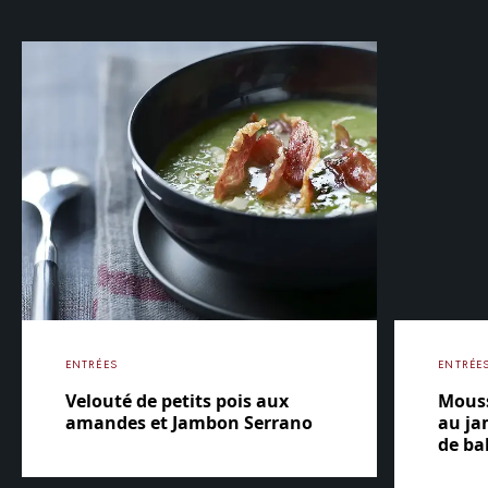
ENTRÉES
ENTRÉE
Velouté de petits pois aux
Mouss
amandes et Jambon Serrano
au ja
de ba