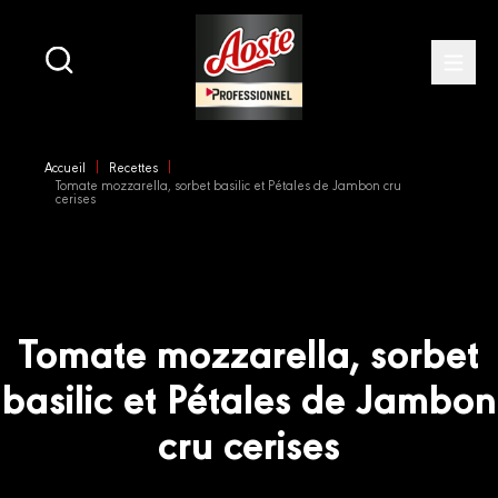
Main
navigation
Open
Skip
to
Accueil
Recettes
main
Tomate mozzarella, sorbet basilic et Pétales de Jambon cru
content
cerises
Tomate mozzarella, sorbet
basilic et Pétales de Jambon
cru cerises