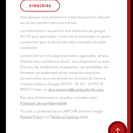
Groupe Aoste
Whistleblowing policy
Vous pouvez vous désinscrire à tout moment en cliquant
sur le lien présent dans nos emails.
Les informations recueillies sont destinées au groupe
AOSTE pour permettre l'envoi de la newsletter et seront
conservées pour la durée de votre inscription à ladite
newsletter.
Conformément à la réglementation applicable, et sous
réserve des conditions à réunir, vous disposez d'un droit
d'accès, de rectification, d'opposition, de portabilité, de
limitation de traitement et de retrait des données
personnelles vous concernant en écrivant au Service
Consommateurs Groupe AOSTE – BP 331 – 69792 ST
PRIEST Cedex ou
dpo.external@campofriofg.com
.
Pour plus d'informations, veuillez consulter notre
Politique de confidentialité
.
This site is protected by reCAPTCHA and the Google
Privacy Policy
and
Terms of Service
apply.