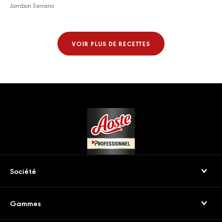
Jambon Serrano
VOIR PLUS DE RECETTES
Footer
Société
Qui sommes-nous
Gammes
Nos engagements