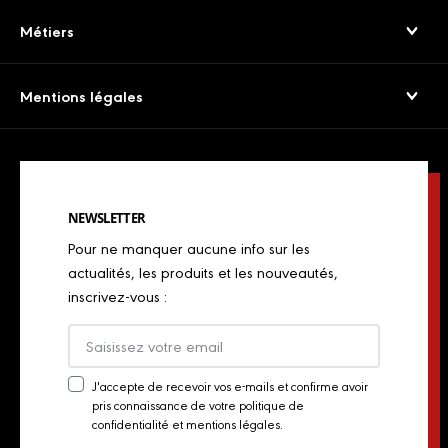
Jambons Secs & Crus
Service consommateurs
Métiers
Viandes séchées
Presse
Boulangers
Saucissons Secs
Mentions légales
Export
Restaurateurs
Jambons cuits & volailles
Confidentialité
Actualités
Restaurateurs italiens
Chorizos
Mentions légales
Concours de chefs
Bouchers, charcutiers, traiteurs
Spécialités italiennes
NEWSLETTER
Politique de Cookies
Industriels
Pour ne manquer aucune info sur les
Chiffonnades
Plan du site
actualités, les produits et les nouveautés,
Retailers
inscrivez-vous :
Presse
Export
Actualités
J'accepte de recevoir vos e-mails et confirme avoir
pris connaissance de votre politique de
Newsletter
Contact
confidentialité et mentions légales.
Consent