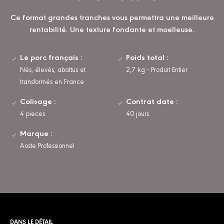
Ce format grandes tranches vous permettra une meilleure
rentabilité. Une texture fondante et moelleuse.
Le porc français :
Poids total :
Nés, élevés, abattus et
2,7 kg - Produit Entier
transformés en France
Colisage :
Contrat date :
4 pieces
40 jours
Marque :
Aoste Professionnel
DANS LE DÉTAIL