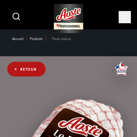
Main
navigation
Open
Skip
Accueil
Produits
Pavé nature
to
main
content
RETOUR