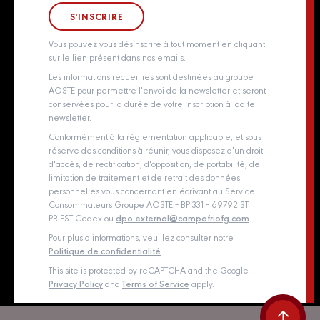
Groupe Aoste
Whistleblowing policy
Vous pouvez vous désinscrire à tout moment en cliquant
sur le lien présent dans nos emails.
Les informations recueillies sont destinées au groupe
AOSTE pour permettre l'envoi de la newsletter et seront
conservées pour la durée de votre inscription à ladite
newsletter.
Conformément à la réglementation applicable, et sous
réserve des conditions à réunir, vous disposez d'un droit
d'accès, de rectification, d'opposition, de portabilité, de
limitation de traitement et de retrait des données
personnelles vous concernant en écrivant au Service
Consommateurs Groupe AOSTE – BP 331 – 69792 ST
PRIEST Cedex ou
dpo.external@campofriofg.com
.
Pour plus d'informations, veuillez consulter notre
Politique de confidentialité
.
This site is protected by reCAPTCHA and the Google
Privacy Policy
and
Terms of Service
apply.