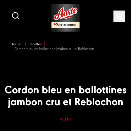
Main
navigation
Open
Skip
to
Accueil
Recettes
main
Cordon bleu en ballottines jambon cru et Reblochon
content
Cordon bleu en ballottines
jambon cru et Reblochon
PLATS