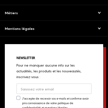
Nos engagements
Jambons Secs & Crus
Service consommateurs
Métiers
Viandes séchées
Presse
Boulangers
Saucissons Secs
Mentions légales
Export
Restaurateurs
Jambons cuits & volailles
Confidentialité
Actualités
Restaurateurs italiens
Chorizos
Mentions légales
Concours de chefs
Bouchers, charcutiers, traiteurs
Spécialités italiennes
NEWSLETTER
Politique de Cookies
Industriels
Pour ne manquer aucune info sur les
Chiffonnades
Plan du site
actualités, les produits et les nouveautés,
Retailers
inscrivez-vous :
Presse
Export
Actualités
J'accepte de recevoir vos e-mails et confirme avoir
pris connaissance de votre politique de
Newsletter
Contact
confidentialité et mentions légales.