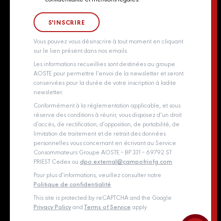
Consent
Groupe Aoste
Whistleblowing policy
Vous pouvez vous désinscrire à tout moment en cliquant
sur le lien présent dans nos emails.
Les informations recueillies sont destinées au groupe
AOSTE pour permettre l'envoi de la newsletter et seront
conservées pour la durée de votre inscription à ladite
newsletter.
Conformément à la réglementation applicable, et sous
réserve des conditions à réunir, vous disposez d'un droit
d'accès, de rectification, d'opposition, de portabilité, de
limitation de traitement et de retrait des données
personnelles vous concernant en écrivant au Service
Consommateurs Groupe AOSTE – BP 331 – 69792 ST
PRIEST Cedex ou
dpo.external@campofriofg.com
.
Pour plus d'informations, veuillez consulter notre
Politique de confidentialité
.
This site is protected by reCAPTCHA and the Google
Privacy Policy
and
Terms of Service
apply.