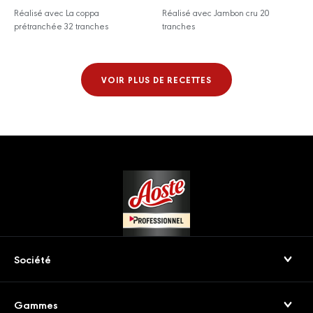
Réalisé avec La coppa
Réalisé avec Jambon cru 20
prétranchée 32 tranches
tranches
VOIR PLUS DE RECETTES
Footer
Société
Qui sommes-nous
Gammes