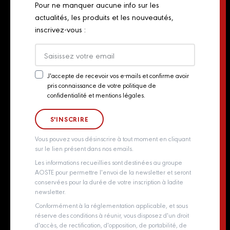
Pour ne manquer aucune info sur les
Chiffonnades
Plan du site
actualités, les produits et les nouveautés,
Retailers
inscrivez-vous :
Presse
Export
Actualités
J'accepte de recevoir vos e-mails et confirme avoir
pris connaissance de votre politique de
Newsletter
Contact
confidentialité et mentions légales.
Consent
Groupe Aoste
Whistleblowing policy
Vous pouvez vous désinscrire à tout moment en cliquant
sur le lien présent dans nos emails.
Les informations recueillies sont destinées au groupe
AOSTE pour permettre l'envoi de la newsletter et seront
conservées pour la durée de votre inscription à ladite
newsletter.
Conformément à la réglementation applicable, et sous
réserve des conditions à réunir, vous disposez d'un droit
d'accès, de rectification, d'opposition, de portabilité, de