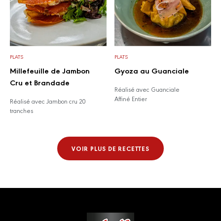
PLATS
PLATS
Millefeuille de Jambon
Gyoza au Guanciale
Cru et Brandade
Réalisé avec Guanciale
Affiné Entier
Réalisé avec Jambon cru 20
tranches
VOIR PLUS DE RECETTES
Footer