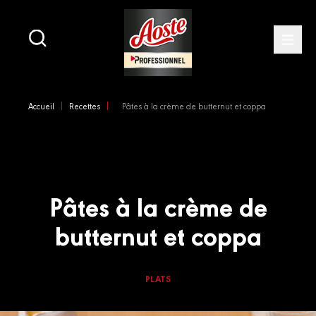
Main
navigation
Open
Skip
to
Accueil
Recettes
Pâtes à la crème de butternut et coppa
main
content
Pâtes à la crème de
butternut et coppa
PLATS