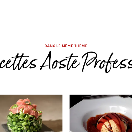
DANS LE MÊME THÈME
cettes Aoste Profes