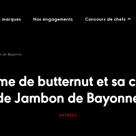
s marques
Nos engagements
Concours de chefs
on de Bayonne
e de butternut et sa 
de Jambon de Bayonn
ENTRÉES