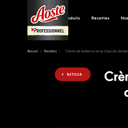
Skip
Main
to
navigation
main
Produits
Recettes
No
content
Accueil
Recettes
Crème de butternut et sa chips de Jamb
Crèm
RETOUR