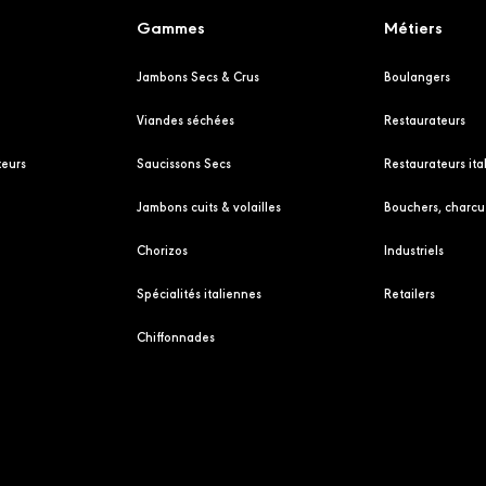
Gammes
Métiers
Jambons Secs & Crus
Boulangers
Viandes séchées
Restaurateurs
eurs
Saucissons Secs
Restaurateurs ita
Jambons cuits & volailles
Bouchers, charcut
Chorizos
Industriels
Spécialités italiennes
Retailers
Chiffonnades