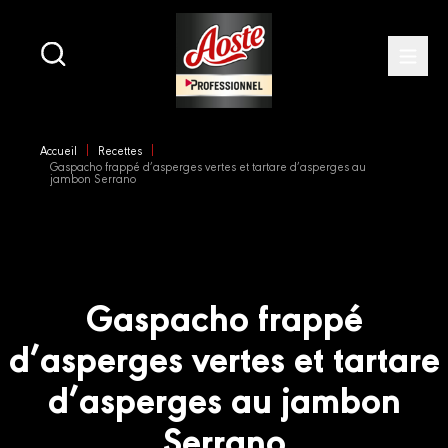
Main
navigation
Open
Skip
to
Accueil
Recettes
main
Gaspacho frappé d’asperges vertes et tartare d’asperges au
content
jambon Serrano
Gaspacho frappé
d’asperges vertes et tartare
d’asperges au jambon
Serrano