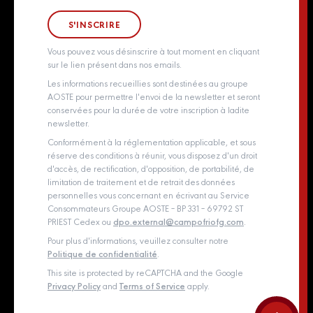
Groupe Aoste
Whistleblowing policy
Vous pouvez vous désinscrire à tout moment en cliquant
sur le lien présent dans nos emails.
Les informations recueillies sont destinées au groupe
AOSTE pour permettre l'envoi de la newsletter et seront
conservées pour la durée de votre inscription à ladite
newsletter.
Conformément à la réglementation applicable, et sous
réserve des conditions à réunir, vous disposez d'un droit
d'accès, de rectification, d'opposition, de portabilité, de
limitation de traitement et de retrait des données
personnelles vous concernant en écrivant au Service
Consommateurs Groupe AOSTE – BP 331 – 69792 ST
PRIEST Cedex ou
dpo.external@campofriofg.com
.
Pour plus d'informations, veuillez consulter notre
Politique de confidentialité
.
This site is protected by reCAPTCHA and the Google
Privacy Policy
and
Terms of Service
apply.