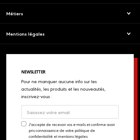
Jambons Secs & Crus
Service consommateurs
Métiers
Viandes séchées
Presse
Boulangers
Saucissons Secs
Mentions légales
Export
Restaurateurs
Jambons cuits & volailles
Confidentialité
Actualités
Restaurateurs italiens
Chorizos
Mentions légales
Concours de chefs
Bouchers, charcutiers, traiteurs
Spécialités italiennes
NEWSLETTER
Politique de Cookies
Industriels
Pour ne manquer aucune info sur les
Chiffonnades
Plan du site
actualités, les produits et les nouveautés,
Retailers
inscrivez-vous :
Presse
Export
Actualités
J'accepte de recevoir vos e-mails et confirme avoir
pris connaissance de votre politique de
Newsletter
Contact
confidentialité et mentions légales.
Consent