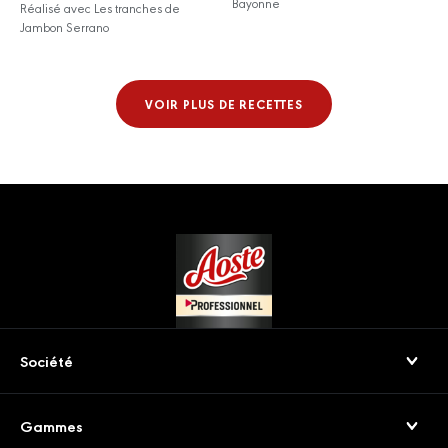
Bayonne
Réalisé avec Les tranches de
Jambon Serrano
VOIR PLUS DE RECETTES
Footer
Société
Qui sommes-nous
Gammes
Nos engagements