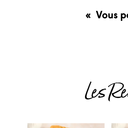
« Vous po
Les Re