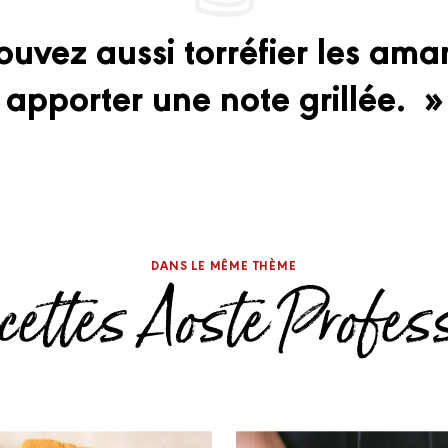
uvez aussi torréfier les am
apporter une note grillée. »
DANS LE MÊME THÈME
cettes Aoste Profes