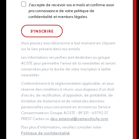
Actualités
J'accepte de recevoir vos e-mails et confirme avoir
pris connaissance de votre politique de
Newsletter
Contact
confidentialité et mentions légales.
Consent
Groupe Aoste
Whistleblowing policy
Vous pouvez vous désinscrire à tout moment en cliquant
sur le lien présent dans nos emails.
Les informations recueillies sont destinées au groupe
AOSTE pour permettre l'envoi de la newsletter et seront
conservées pour la durée de votre inscription à ladite
newsletter.
Conformément à la réglementation applicable, et sous
réserve des conditions à réunir, vous disposez d'un droit
d'accès, de rectification, d'opposition, de portabilité, de
limitation de traitement et de retrait des données
personnelles vous concernant en écrivant au Service
Consommateurs Groupe AOSTE – BP 331 – 69792 ST
PRIEST Cedex ou
dpo.external@campofriofg.com
.
Pour plus d'informations, veuillez consulter notre
Politique de confidentialité
.