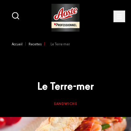
Main
navigation
Open
Skip
to
Accueil
Recettes
Le Terre-mer
main
content
Le Terre-mer
SANDWICHS