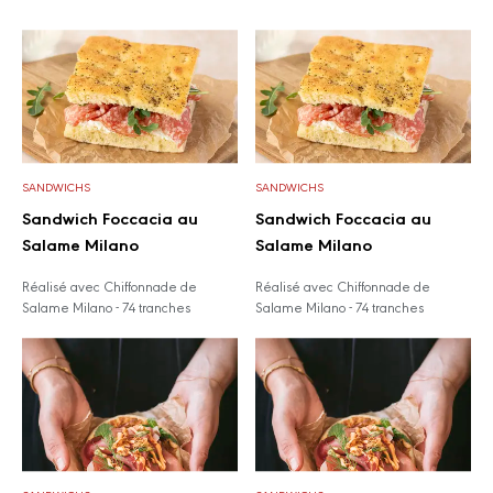
SANDWICHS
SANDWICHS
Sandwich Foccacia au
Sandwich Foccacia au
Salame Milano
Salame Milano
Réalisé avec Chiffonnade de
Réalisé avec Chiffonnade de
Salame Milano - 74 tranches
Salame Milano - 74 tranches