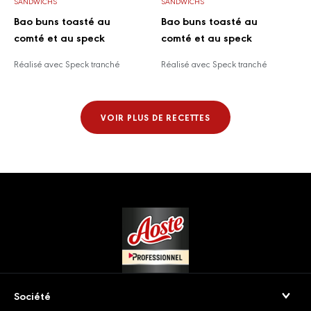
SANDWICHS
SANDWICHS
Bao buns toasté au
Bao buns toasté au
comté et au speck
comté et au speck
Réalisé avec Speck tranché
Réalisé avec Speck tranché
VOIR PLUS DE RECETTES
Footer
Société