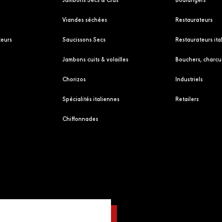
Viandes séchées
Restaurateurs
eurs
Saucissons Secs
Restaurateurs ita
Jambons cuits & volailles
Bouchers, charcut
Chorizos
Industriels
Spécialités italiennes
Retailers
Chiffonnades