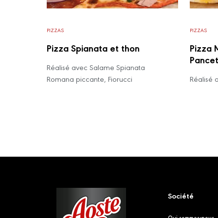
PIZZAS
PIZZAS
Pizza Spianata et thon
Pizza 
Pancet
Réalisé avec Salame Spianata
Romana piccante, Fiorucci
Réalisé 
Footer
Société
Qui sommes-nous