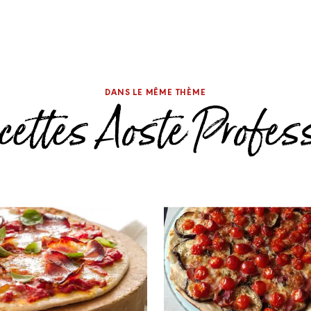
DANS LE MÊME THÈME
cettes Aoste Profes