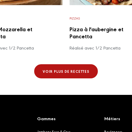
PIZZAS
Mozzarella et
Pizza à l'aubergine et
ta
Pancetta
avec 1/2 Pancetta
Réalisé avec 1/2 Pancetta
VOIR PLUS DE RECETTES
Gammes
Métiers
Jambons Secs & Crus
Boulangers