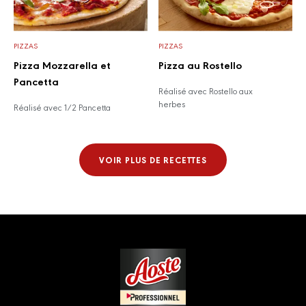
PIZZAS
PIZZAS
Pizza Mozzarella et
Pizza au Rostello
Pancetta
Réalisé avec Rostello aux
herbes
Réalisé avec 1/2 Pancetta
VOIR PLUS DE RECETTES
Footer