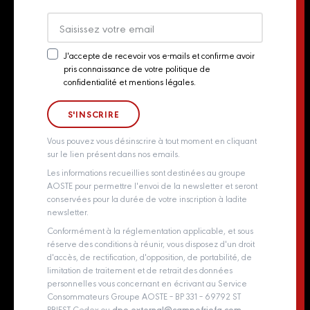
Export
Actualités
J'accepte de recevoir vos e-mails et confirme avoir
pris connaissance de votre politique de
Newsletter
Contact
confidentialité et mentions légales.
Consent
Groupe Aoste
Whistleblowing policy
Vous pouvez vous désinscrire à tout moment en cliquant
sur le lien présent dans nos emails.
Les informations recueillies sont destinées au groupe
AOSTE pour permettre l'envoi de la newsletter et seront
conservées pour la durée de votre inscription à ladite
newsletter.
Conformément à la réglementation applicable, et sous
réserve des conditions à réunir, vous disposez d'un droit
d'accès, de rectification, d'opposition, de portabilité, de
limitation de traitement et de retrait des données
personnelles vous concernant en écrivant au Service
Consommateurs Groupe AOSTE – BP 331 – 69792 ST
PRIEST Cedex ou
dpo.external@campofriofg.com
.