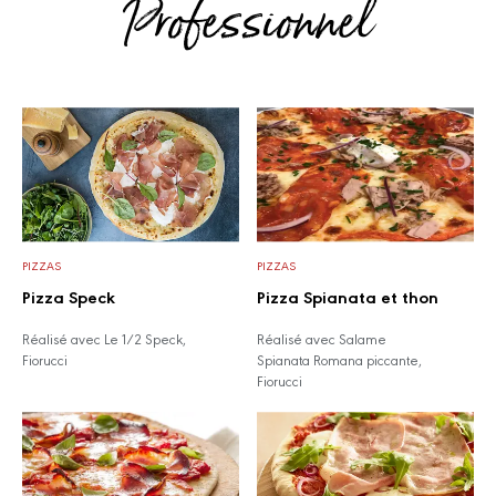
Professionnel
PIZZAS
PIZZAS
Pizza Speck
Pizza Spianata et thon
Réalisé avec Le 1/2 Speck,
Réalisé avec Salame
Fiorucci
Spianata Romana piccante,
Fiorucci