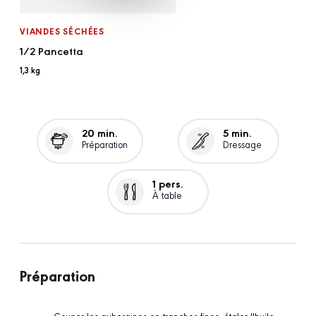
VIANDES SÉCHÉES
1/2 Pancetta
1,3 kg
20 min.
5 min.
Préparation
Dressage
1 pers.
À table
Préparation
Couper les aubergines en tranches fines, étaler l'huile