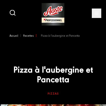
Main
navigation
Open
Skip
to
Accueil
Recettes
Pizza à l'aubergine et Pancetta
main
content
Pizza à l'aubergine et
Pancetta
PIZZAS