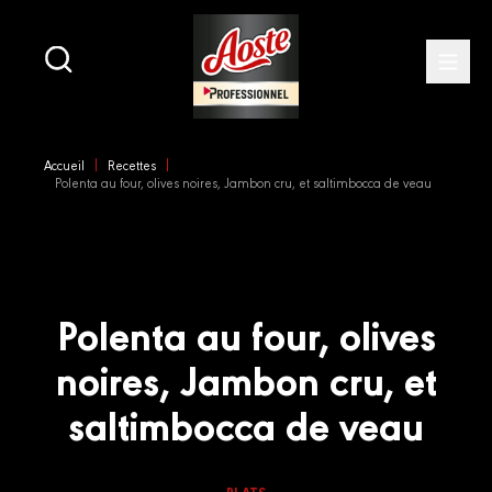
Main
navigation
Open
Skip
to
Accueil
Recettes
main
Polenta au four, olives noires, Jambon cru, et saltimbocca de veau
content
Polenta au four, olives
noires, Jambon cru, et
saltimbocca de veau