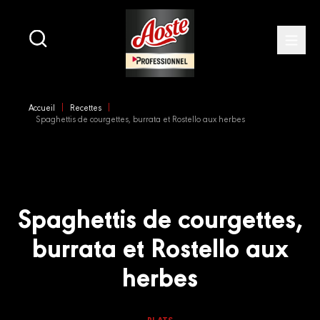
Main
navigation
Open
Skip
to
Accueil
Recettes
main
Spaghettis de courgettes, burrata et Rostello aux herbes
content
Spaghettis de courgettes,
burrata et Rostello aux
herbes