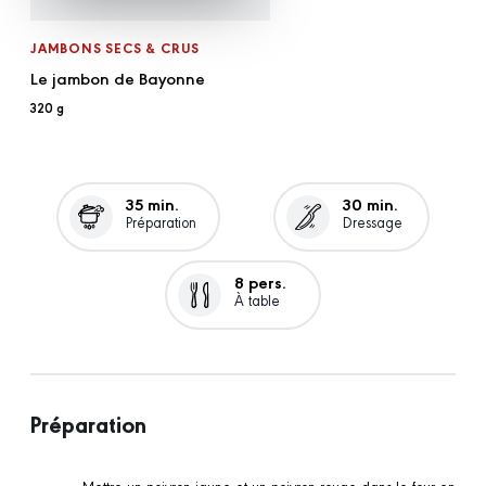
JAMBONS SECS & CRUS
Le jambon de Bayonne
320 g
35 min.
30 min.
Préparation
Dressage
8 pers.
À table
Préparation
Mettre un poivron jaune et un poivron rouge dans le four en