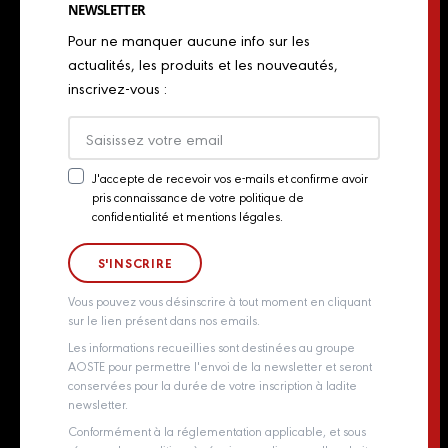
Spécialités italiennes
NEWSLETTER
Politique de Cookies
Industriels
Pour ne manquer aucune info sur les
Chiffonnades
Plan du site
actualités, les produits et les nouveautés,
Retailers
inscrivez-vous :
Presse
Export
Actualités
J'accepte de recevoir vos e-mails et confirme avoir
pris connaissance de votre politique de
Newsletter
Contact
confidentialité et mentions légales.
Consent
Groupe Aoste
Whistleblowing policy
Vous pouvez vous désinscrire à tout moment en cliquant
sur le lien présent dans nos emails.
Les informations recueillies sont destinées au groupe
AOSTE pour permettre l'envoi de la newsletter et seront
conservées pour la durée de votre inscription à ladite
newsletter.
Conformément à la réglementation applicable, et sous