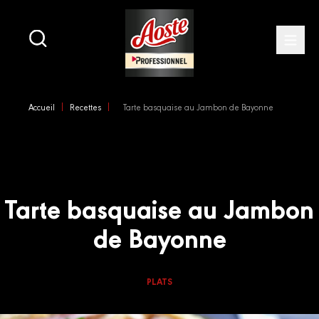
Main
navigation
Open
Skip
to
Accueil
Recettes
Tarte basquaise au Jambon de Bayonne
main
content
Tarte basquaise au Jambon
de Bayonne
PLATS