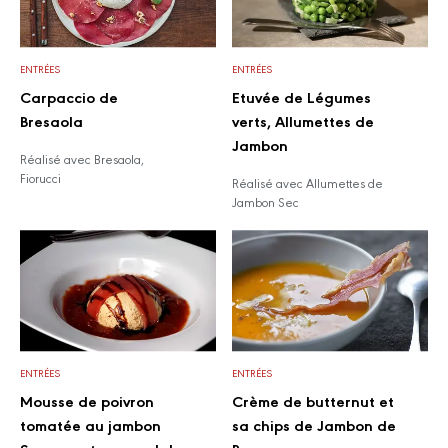
ENTRÉES
ENTRÉES
Carpaccio de
Etuvée de Légumes
Bresaola
verts, Allumettes de
Jambon
Réalisé avec Bresaola,
Fiorucci
Réalisé avec Allumettes de
Jambon Sec
ENTRÉES
ENTRÉES
Mousse de poivron
Crème de butternut et
tomatée au jambon
sa chips de Jambon de