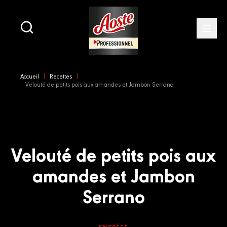
Main
navigation
Open
Skip
to
Accueil
Recettes
main
Velouté de petits pois aux amandes et Jambon Serrano
content
Velouté de petits pois aux
amandes et Jambon
Serrano