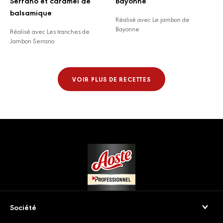
Serrano et caramel de
Bayonne
balsamique
Réalisé avec Le jambon de
Bayonne
Réalisé avec Les tranches de
Jambon Serrano
VOIR PLUS DE RECETTES
Footer
Société