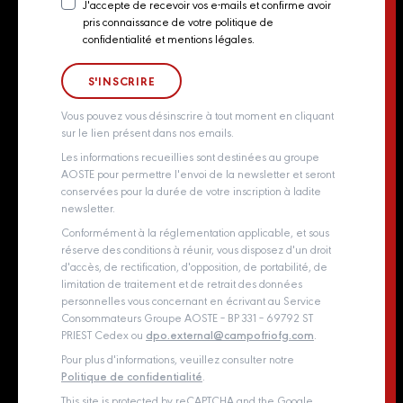
Actualités
J'accepte de recevoir vos e-mails et confirme avoir
pris connaissance de votre politique de
Newsletter
Contact
confidentialité et mentions légales.
Consent
Groupe Aoste
Whistleblowing policy
Vous pouvez vous désinscrire à tout moment en cliquant
sur le lien présent dans nos emails.
Les informations recueillies sont destinées au groupe
AOSTE pour permettre l'envoi de la newsletter et seront
conservées pour la durée de votre inscription à ladite
newsletter.
Conformément à la réglementation applicable, et sous
réserve des conditions à réunir, vous disposez d'un droit
d'accès, de rectification, d'opposition, de portabilité, de
limitation de traitement et de retrait des données
personnelles vous concernant en écrivant au Service
Consommateurs Groupe AOSTE – BP 331 – 69792 ST
PRIEST Cedex ou
dpo.external@campofriofg.com
.
Pour plus d'informations, veuillez consulter notre
Politique de confidentialité
.
This site is protected by reCAPTCHA and the Google