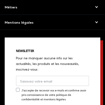
Jambons Secs & Crus
Service consommateurs
Métiers
Viandes séchées
Presse
Boulangers
Saucissons Secs
Mentions légales
Export
Restaurateurs
Jambons cuits & volailles
Confidentialité
Actualités
Restaurateurs italiens
Chorizos
Mentions légales
Concours de chefs
Bouchers, charcutiers, traiteurs
Spécialités italiennes
NEWSLETTER
Politique de Cookies
Industriels
Pour ne manquer aucune info sur les
Chiffonnades
Plan du site
actualités, les produits et les nouveautés,
Retailers
inscrivez-vous :
Presse
Export
Actualités
J'accepte de recevoir vos e-mails et confirme avoir
pris connaissance de votre politique de
Newsletter
Contact
confidentialité et mentions légales.
Consent