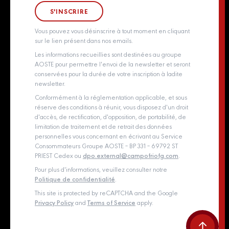
Groupe Aoste
Whistleblowing policy
Vous pouvez vous désinscrire à tout moment en cliquant
sur le lien présent dans nos emails.
Les informations recueillies sont destinées au groupe
AOSTE pour permettre l'envoi de la newsletter et seront
conservées pour la durée de votre inscription à ladite
newsletter.
Conformément à la réglementation applicable, et sous
réserve des conditions à réunir, vous disposez d'un droit
d'accès, de rectification, d'opposition, de portabilité, de
limitation de traitement et de retrait des données
personnelles vous concernant en écrivant au Service
Consommateurs Groupe AOSTE – BP 331 – 69792 ST
PRIEST Cedex ou
dpo.external@campofriofg.com
.
Pour plus d'informations, veuillez consulter notre
Politique de confidentialité
.
This site is protected by reCAPTCHA and the Google
Privacy Policy
and
Terms of Service
apply.