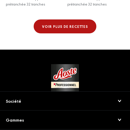
prétranchée 32 tranches
prétranchée 32 tranches
VOIR PLUS DE RECETTES
Footer
Société
Qui sommes-nous
Gammes
Nos engagements