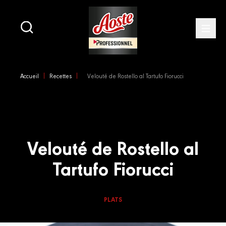
Main
navigation
Open
Skip
to
Accueil
Recettes
Velouté de Rostello al Tartufo Fiorucci
main
content
Velouté de Rostello al
Tartufo Fiorucci
PLATS