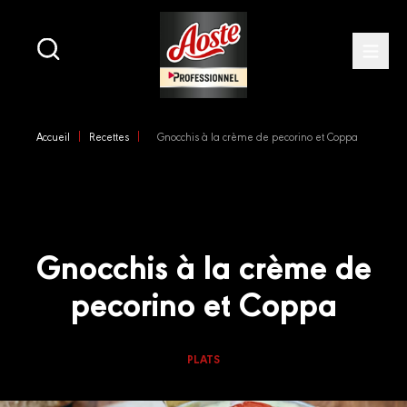
Main
navigation
Open
Skip
to
Accueil
Recettes
Gnocchis à la crème de pecorino et Coppa
main
content
Gnocchis à la crème de
pecorino et Coppa
PLATS