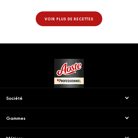
VOIR PLUS DE RECETTES
Footer
Société
Qui sommes-nous
Gammes
Nos engagements
Jambons Secs & Crus
Service consommateurs