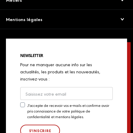
Métiers
Viandes séchées
Presse
Boulangers
Saucissons Secs
Mentions légales
Export
Restaurateurs
Jambons cuits & volailles
Confidentialité
Actualités
Restaurateurs italiens
Chorizos
Mentions légales
Concours de chefs
Bouchers, charcutiers, traiteurs
Spécialités italiennes
NEWSLETTER
Politique de Cookies
Industriels
Pour ne manquer aucune info sur les
Chiffonnades
Plan du site
actualités, les produits et les nouveautés,
Retailers
inscrivez-vous :
Presse
Export
Actualités
J'accepte de recevoir vos e-mails et confirme avoir
pris connaissance de votre politique de
Newsletter
Contact
confidentialité et mentions légales.
Consent
Groupe Aoste