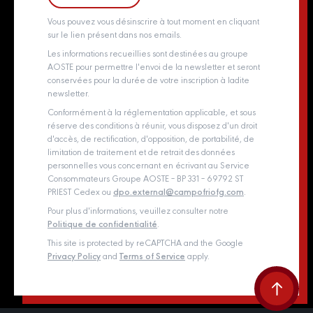
Whistleblowing policy
Vous pouvez vous désinscrire à tout moment en cliquant
sur le lien présent dans nos emails.
Les informations recueillies sont destinées au groupe
AOSTE pour permettre l'envoi de la newsletter et seront
conservées pour la durée de votre inscription à ladite
newsletter.
Conformément à la réglementation applicable, et sous
réserve des conditions à réunir, vous disposez d'un droit
d'accès, de rectification, d'opposition, de portabilité, de
limitation de traitement et de retrait des données
personnelles vous concernant en écrivant au Service
Consommateurs Groupe AOSTE – BP 331 – 69792 ST
PRIEST Cedex ou
dpo.external@campofriofg.com
.
Pour plus d'informations, veuillez consulter notre
Politique de confidentialité
.
This site is protected by reCAPTCHA and the Google
Privacy Policy
and
Terms of Service
apply.