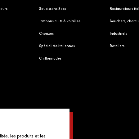
eurs
Saucissons Secs
Restaurateurs ita
Jambons cuits & volailles
Bouchers, charcut
Chorizos
Industriels
Spécialités italiennes
Retailers
Chiffonnades
és, les produits et les