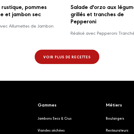
 rustique, pommes
Salade d'orzo aux légum
re et jambon sec
grillés et tranches de
Pepperoni
avec Allumettes de Jambon
Réalisé avec Pepperoni Tranch
VOIR PLUS DE RECETTES
Gammes
Métiers
Jambons Secs & Crus
Boulangers
Viandes séchées
Restaurateurs