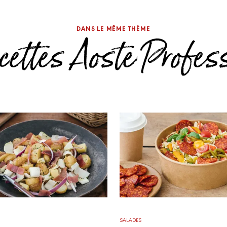
DANS LE MÊME THÈME
cettes Aoste Profes
SALADES