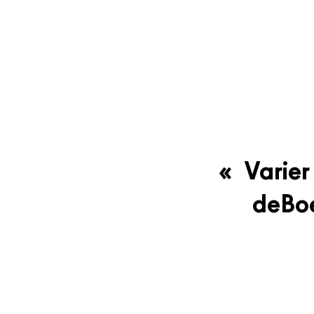
« Varier
deBoe