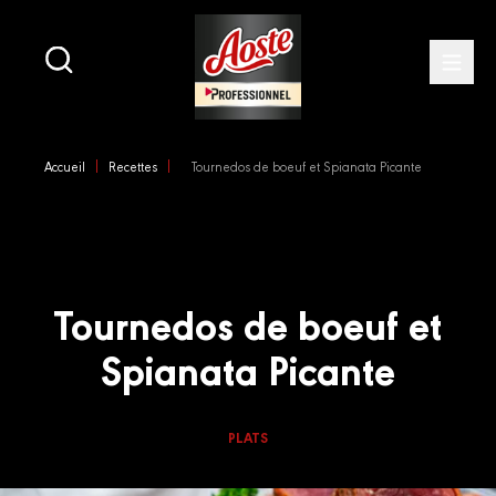
Main
navigation
Open
Skip
to
Accueil
Recettes
Tournedos de boeuf et Spianata Picante
main
content
Tournedos de boeuf et
Spianata Picante
PLATS