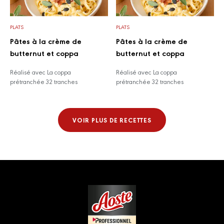
PLATS
PLATS
Pâtes à la crème de
Pâtes à la crème de
butternut et coppa
butternut et coppa
Réalisé avec La coppa
Réalisé avec La coppa
prétranchée 32 tranches
prétranchée 32 tranches
VOIR PLUS DE RECETTES
Footer