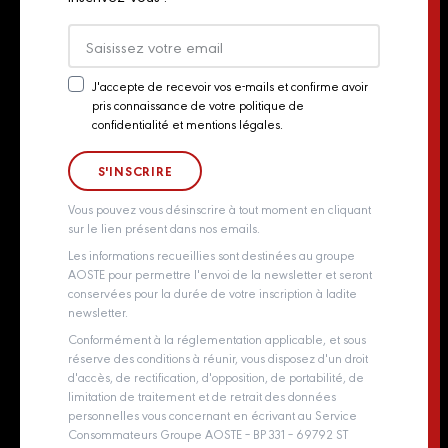
Presse
Export
Actualités
J'accepte de recevoir vos e-mails et confirme avoir
pris connaissance de votre politique de
Newsletter
Contact
confidentialité et mentions légales.
Consent
Groupe Aoste
Whistleblowing policy
Vous pouvez vous désinscrire à tout moment en cliquant
sur le lien présent dans nos emails.
Les informations recueillies sont destinées au groupe
AOSTE pour permettre l'envoi de la newsletter et seront
conservées pour la durée de votre inscription à ladite
newsletter.
Conformément à la réglementation applicable, et sous
réserve des conditions à réunir, vous disposez d'un droit
d'accès, de rectification, d'opposition, de portabilité, de
limitation de traitement et de retrait des données
personnelles vous concernant en écrivant au Service
Consommateurs Groupe AOSTE – BP 331 – 69792 ST