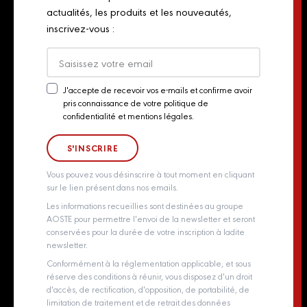
Plan du site
actualités, les produits et les nouveautés,
Retailers
inscrivez-vous :
Presse
Export
Actualités
J'accepte de recevoir vos e-mails et confirme avoir
pris connaissance de votre politique de
Newsletter
Contact
confidentialité et mentions légales.
Consent
Groupe Aoste
Whistleblowing policy
Vous pouvez vous désinscrire à tout moment en cliquant
sur le lien présent dans nos emails.
Les informations recueillies sont destinées au groupe
AOSTE pour permettre l'envoi de la newsletter et seront
conservées pour la durée de votre inscription à ladite
newsletter.
Conformément à la réglementation applicable, et sous
réserve des conditions à réunir, vous disposez d'un droit
d'accès, de rectification, d'opposition, de portabilité, de
limitation de traitement et de retrait des données