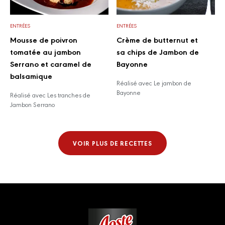
ENTRÉES
ENTRÉES
Mousse de poivron
Crème de butternut et
tomatée au jambon
sa chips de Jambon de
Serrano et caramel de
Bayonne
balsamique
Réalisé avec Le jambon de
Bayonne
Réalisé avec Les tranches de
Jambon Serrano
VOIR PLUS DE RECETTES
Footer