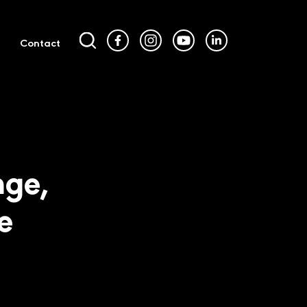
Contact
nge,
e