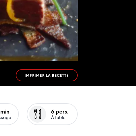
IMPRIMER LA RECETTE
 min.
6 pers.
ssage
À table