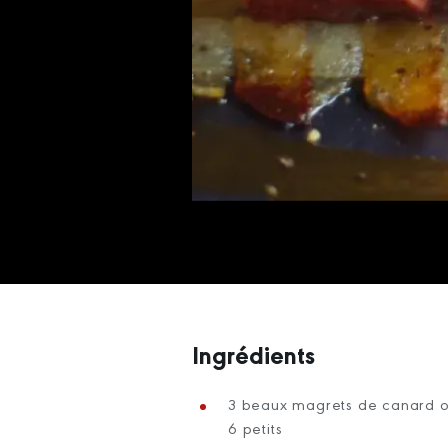
Ingrédients
3 beaux magrets de canard 
6 petits