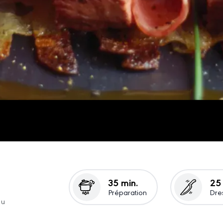
35 min.
25
Préparation
Dre
ou