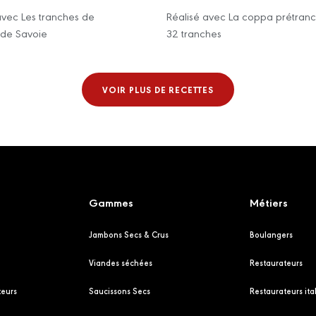
avec Les tranches de
Réalisé avec La coppa prétran
de Savoie
32 tranches
VOIR PLUS DE RECETTES
Gammes
Métiers
Jambons Secs & Crus
Boulangers
Viandes séchées
Restaurateurs
eurs
Saucissons Secs
Restaurateurs ita