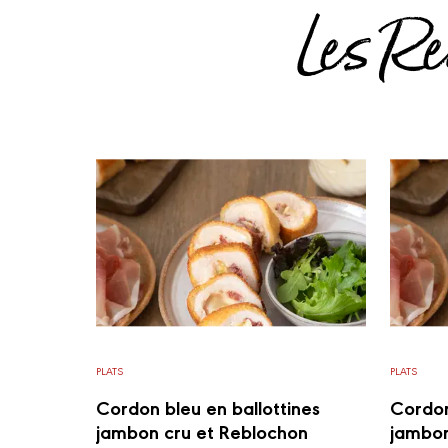
Les Re
PLATS
PLATS
Cordon bleu en ballottines
Cordon
jambon cru et Reblochon
jambon